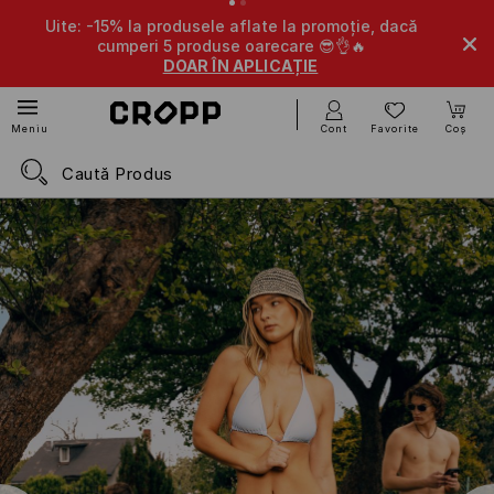
 la promoție, dacă
-10% la produsele aflate la promoție, la 
care 😎👌🔥
a oricare 4 produse 🤩
AȚIE
DOAR ÎN APLICAȚIE
Cont
Favorite
Coș
Meniu