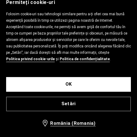
Permiteți cookie-uri
Folosim cookie-uri sau tehnologii similare pentru a-ți oferi cea mai bună
experiență posibilă în timp ce utilizezi pagina noastră de Internet.
Acceptând toate cookie-urile, ne permiți să avem grijă de confortul tău în
timp ce cumperi pe baza propriilor tale preferințe și obiceiuri, pe măsură ce
aliniem afișarea produselor și serviciilor pe care le oferim cu nevoile tale,
sau publicitatea personalizată. Îți poți modifica oricând alegerea făcând clic
pe „Setări”, iar dacă dorești să afli mai multe informații, citește
Politica privind cookie-urile
și
Politica de confidențialitate
.
OK
Setări
România (Romania)