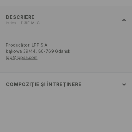
DESCRIERE
Index
113IF-MLC
Producător
:
LPP S.A.
Łąkowa 39/44, 80-769 Gdańsk
lpp@lppsa.com
COMPOZIȚIE ȘI ÎNTREȚINERE
PRIMUL MATERIAL
:
100% HÂRTIE