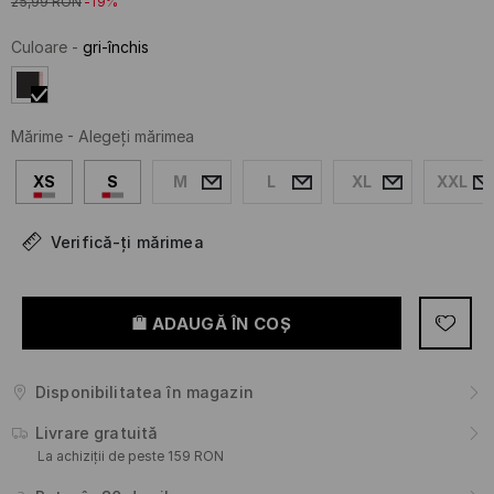
25,99
RON
-19%
Culoare
-
gri-închis
Mărime
-
Alegeţi mărimea
XS
S
M
L
XL
XXL
Verifică-ți mărimea
ADAUGĂ ÎN COŞ
Disponibilitatea în magazin
Livrare gratuită
La achiziții de peste 159 RON