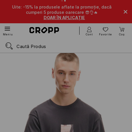
Uite: -15% la produsele aflate la promoție, dacă
cumperi 5 produse oarecare 😎👌🔥
DOAR ÎN APLICAȚIE
Cont
Favorite
Coș
Meniu