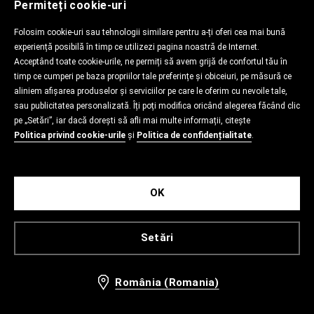
Permiteți cookie-uri
Folosim cookie-uri sau tehnologii similare pentru a-ți oferi cea mai bună
experiență posibilă în timp ce utilizezi pagina noastră de Internet.
Acceptând toate cookie-urile, ne permiți să avem grijă de confortul tău în
timp ce cumperi pe baza propriilor tale preferințe și obiceiuri, pe măsură ce
aliniem afișarea produselor și serviciilor pe care le oferim cu nevoile tale,
sau publicitatea personalizată. Îți poți modifica oricând alegerea făcând clic
pe „Setări”, iar dacă dorești să afli mai multe informații, citește
Politica privind cookie-urile
și
Politica de confidențialitate
.
OK
Setări
România (Romania)