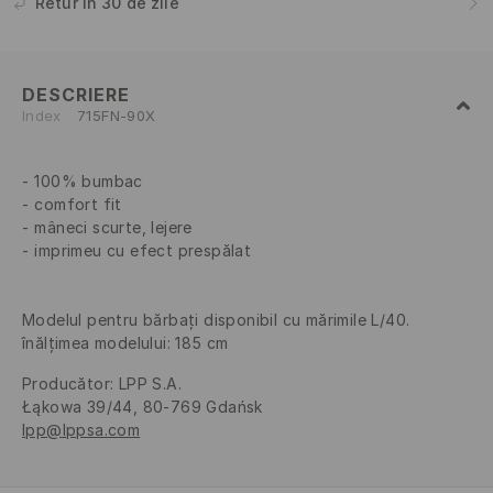
Retur în 30 de zile
DESCRIERE
Index
715FN-90X
100% bumbac
comfort fit
mâneci scurte, lejere
imprimeu cu efect prespălat
Modelul pentru bărbați disponibil cu mărimile L/40.
înălțimea modelului: 185 cm
Producător
:
LPP S.A.
Łąkowa 39/44, 80-769 Gdańsk
lpp@lppsa.com