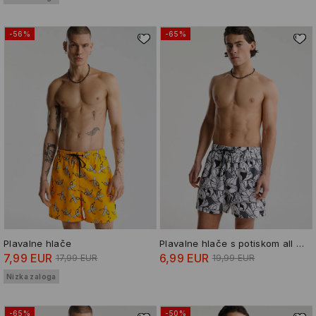
-56%
-65%
Plavalne hlače
Plavalne hlače s potiskom all over Bugs Bunny
7,99 EUR
6,99 EUR
17,99 EUR
19,99 EUR
Nizka zaloga
-65%
-50%