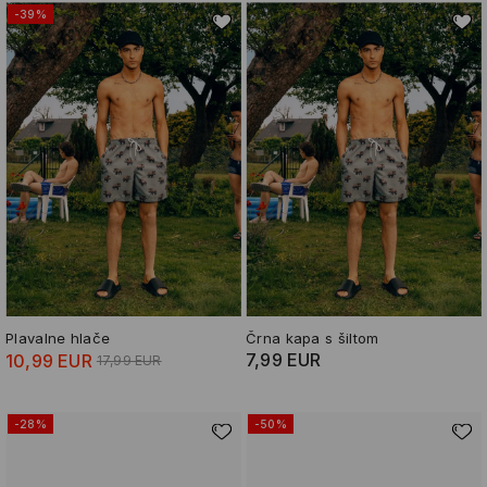
-39%
Plavalne hlače
Črna kapa s šiltom
7,99 EUR
10,99 EUR
17,99 EUR
-28%
-50%