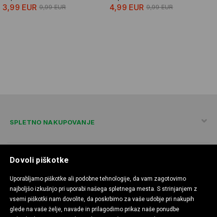
3,99 EUR
4,99 EUR
9,99 EUR
9,99 EUR
SPLETNO NAKUPOVANJE
Dovoli piškotke
POLITIKA ZASEBNOSTI
Uporabljamo piškotke ali podobne tehnologije, da vam zagotovimo
najboljšo izkušnjo pri uporabi našega spletnega mesta. S strinjanjem z
vsemi piškotki nam dovolite, da poskrbimo za vaše udobje pri nakupih
KONTAKT
glede na vaše želje, navade in prilagodimo prikaz naše ponudbe