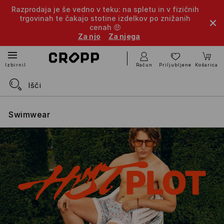
Razprodaja je še vedno v teku: na spletu in v fizičnih
trgovinah te čakajo stotine izdelkov po znižanih
cenah 🤑
Za njo
Za njega
Račun
Priljubljene
Košarica
Izbirnik
Swimwear