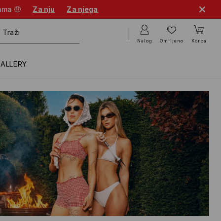
cama 🤑
Za nju
Za njega
Nalog
Omiljeno
Korpa
GALLERY