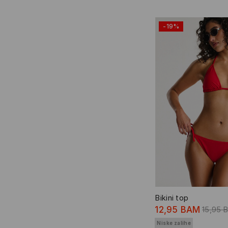
-19%
Bikini top
12,95 BAM
15,95 
Niske zalihe