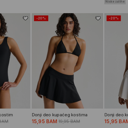
Niske zalihe
-20%
-20%
 kostim
Donji deo kupaćeg kostima
Donji deo 
 BAM
15,95 BAM
19,95 BAM
15,95 BA