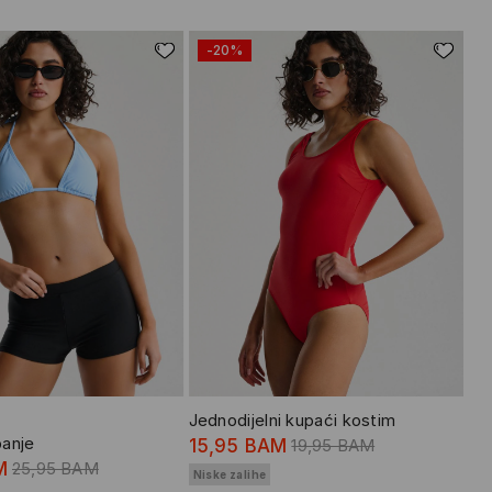
-20%
Jednodijelni kupaći kostim
panje
15,95 BAM
19,95 BAM
M
25,95 BAM
Niske zalihe