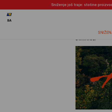
Sniženje još traje: stotine proizv
BA
SNIŽEN
Swimwear