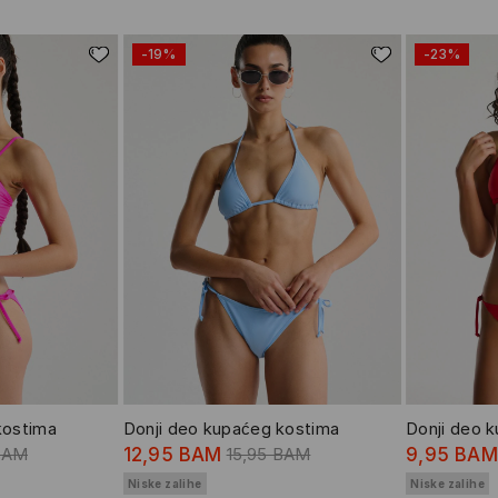
-19%
-23%
kostima
Donji deo kupaćeg kostima
Donji deo k
BAM
12,95 BAM
15,95 BAM
9,95 BAM
Niske zalihe
Niske zalihe