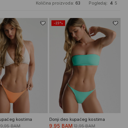
Količina proizvoda
:
63
Pogledaj
:
4
5
-23%
kupaćeg kostima
Donji deo kupaćeg kostima
9,95 BAM
9,95 BAM
12,95 BAM