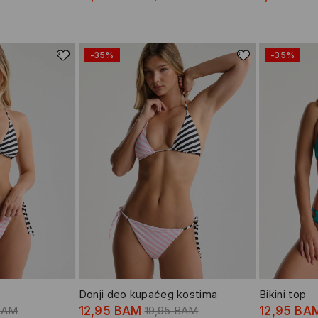
-35%
-35%
Donji deo kupaćeg kostima
Bikini top
BAM
12,95 BAM
19,95 BAM
12,95 BA