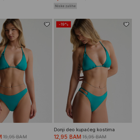
Niske zalihe
-19%
Donji deo kupaćeg kostima
M
19,95 BAM
12,95 BAM
15,95 BAM