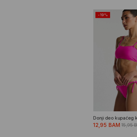
-19%
Donji deo kupaćeg 
12,95 BAM
15,95 