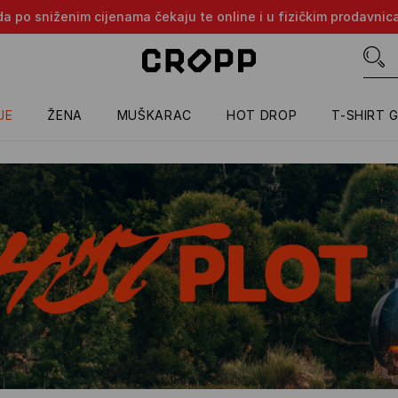
oda po sniženim cijenama čekaju te online i u fizičkim prodavni
JE
ŽENA
MUŠKARAC
HOT DROP
T-SHIRT 