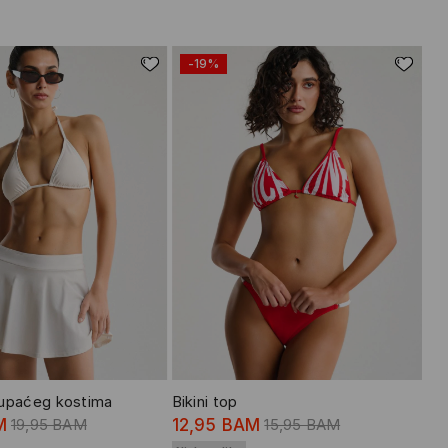
-19%
kupaćeg kostima
Bikini top
M
19,95 BAM
12,95 BAM
15,95 BAM