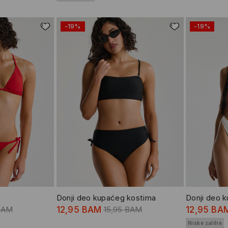
-19%
-19%
Donji deo kupaćeg kostima
Donji deo 
BAM
12,95 BAM
15,95 BAM
12,95 BA
Niske zalihe