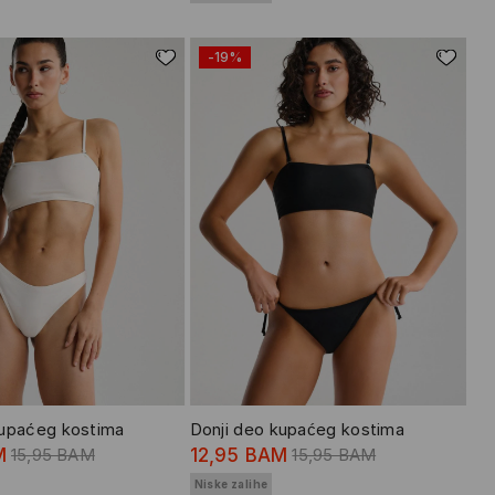
-19%
kupaćeg kostima
Donji deo kupaćeg kostima
M
15,95 BAM
12,95 BAM
15,95 BAM
Niske zalihe