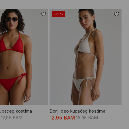
-19%
upaćeg kostima
Donji deo kupaćeg kostima
12,95 BAM
12,95 BAM
15,95 BAM