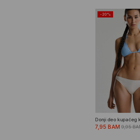
-20%
Donji deo kupaćeg 
7,95 BAM
9,95 B