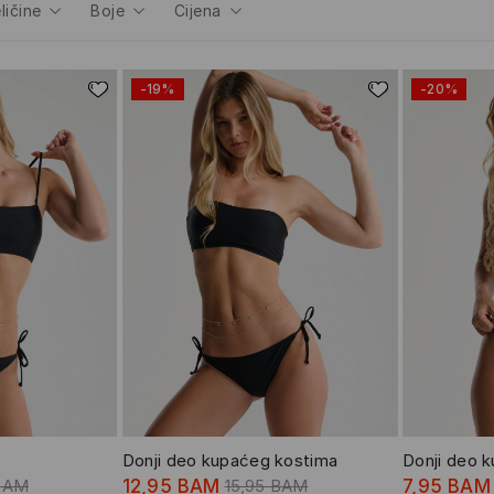
ličine
Boje
Cijena
-19%
-20%
Donji deo kupaćeg kostima
Donji deo 
 BAM
12,95 BAM
15,95 BAM
7,95 BAM