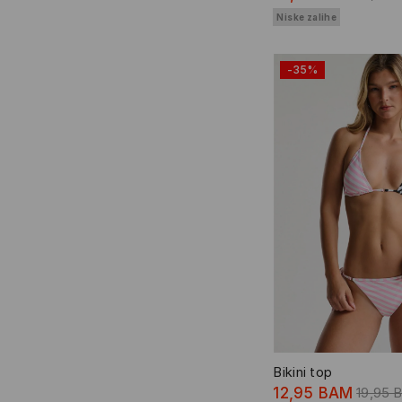
Niske zalihe
-35%
Bikini top
12,95 BAM
19,95 