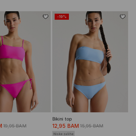
-19%
Bikini top
M
19,95 BAM
12,95 BAM
15,95 BAM
Niske zalihe