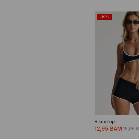
-19%
Bikini top
12,95 BAM
15,95 