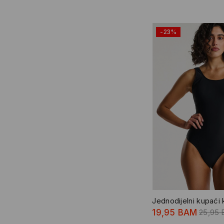
-23%
Jednodijelni kupaći
19,95 BAM
25,95