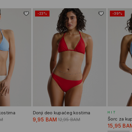
-23%
-39%
kostima
Donji deo kupaćeg kostima
HIT
Šorc za ku
AM
9,95 BAM
12,95 BAM
15,95 BA