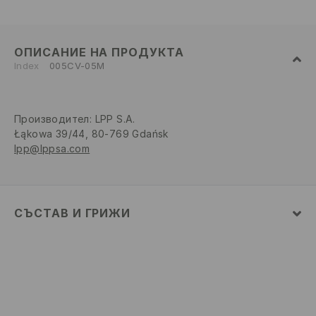
ОПИСАНИЕ НА ПРОДУКТА
Index
005CV-05M
Производител
:
LPP S.A.
Łąkowa 39/44, 80-769 Gdańsk
lpp@lppsa.com
СЪСТАВ И ГРИЖИ
Материя І
:
100% ПАМУК
МОЖЕ ДА СЕ ПЕРЕ В ПЕРАЛНАТА МАШИНА, ПРИ