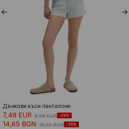
Дънкови къси панталони
7,49
EUR
9,99
EUR
-25%
14,65
BGN
19,54
BGN
-25%