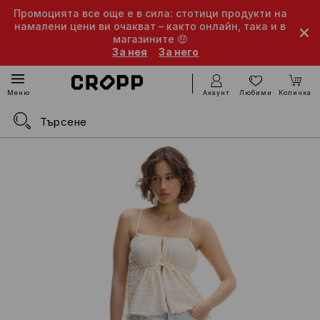
Промоцията все още е в сила: стотици продукти на
намалени цени ви очакват – както онлайн, така и в
магазините 🤑
За нея
За него
Акаунт
Любими
Количка
Меню