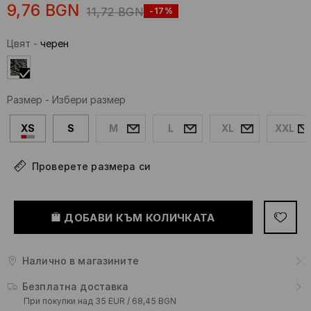
9,76
BGN
11,72
BGN
-17%
Цвят
-
черeн
Размер
-
Избери размер
XS
S
M
L
XL
XXL
Проверете размера си
ДОБАВИ КЪМ КОЛИЧКАТА
Налично в магазините
Безплатна доставка
При покупки над 35 EUR / 68,45 BGN