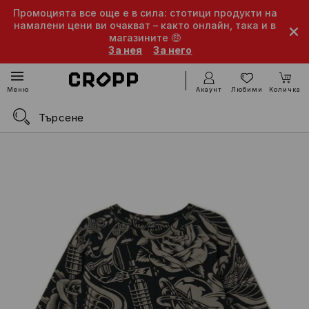
Промоцията все още е в сила: стотици продукти на
намалени цени ви очакват – както онлайн, така и в
магазините 🤑
За нея
За него
Акаунт
Любими
Количка
Меню