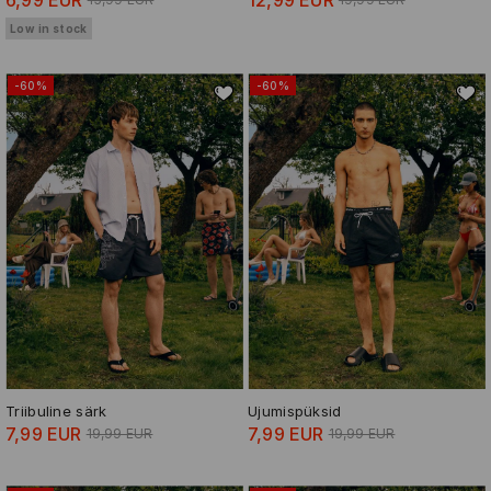
Low in stock
-60%
-60%
Triibuline särk
Ujumispüksid
7,99 EUR
7,99 EUR
19,99 EUR
19,99 EUR