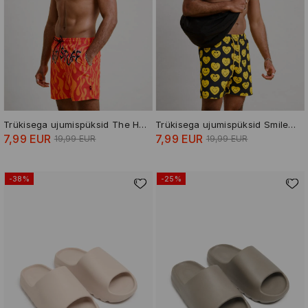
Trükisega ujumispüksid The Hot Stuff The Little Devil
Trükisega ujumispüksid Smiley® World
7,99 EUR
7,99 EUR
19,99 EUR
19,99 EUR
-38%
-25%