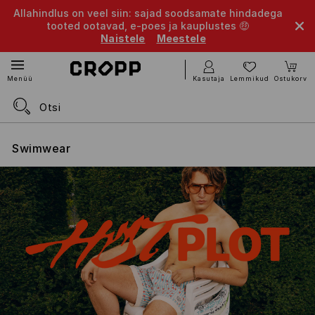
Allahindlus on veel siin: sajad soodsamate hindadega
tooted ootavad, e-poes ja kauplustes 🤑
Naistele
Meestele
Kasutaja
Lemmikud
Ostukorv
Menüü
Swimwear