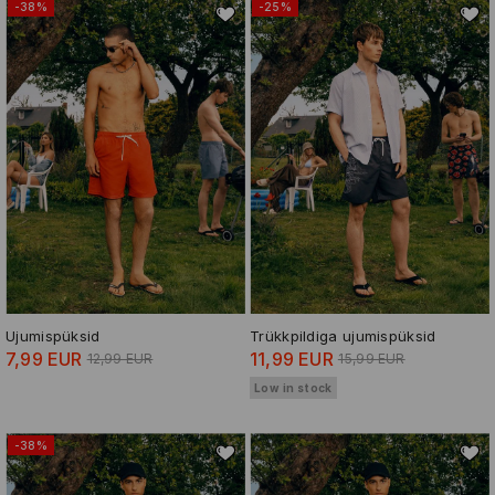
-38%
-25%
Ujumispüksid
Trükkpildiga ujumispüksid
7,99 EUR
11,99 EUR
12,99 EUR
15,99 EUR
Low in stock
-38%