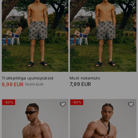
Trükkpildiga ujumispüksid
Must nokamüts
7,99 EUR
9,99 EUR
15,99 EUR
-60%
-60%