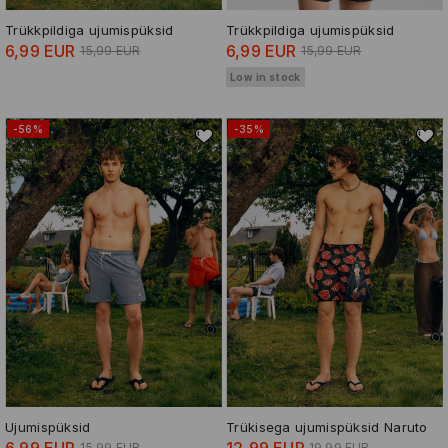
Trükkpildiga ujumispüksid
Trükkpildiga ujumispüksid
6,99 EUR
6,99 EUR
15,99 EUR
15,99 EUR
Low in stock
-56%
-35%
Ujumispüksid
Trükisega ujumispüksid Naruto
6,99 EUR
12,99 EUR
15,99 EUR
19,99 EUR