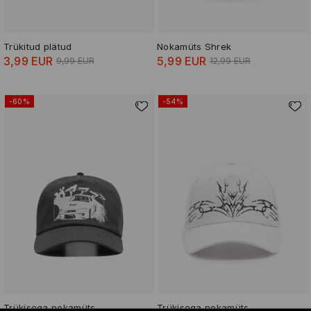
Trükitud plätud
Nokamüts Shrek
3,99 EUR
5,99 EUR
9,99 EUR
12,99 EUR
-60%
-54%
Trükisega nokamüts
Trükisega nokamüts