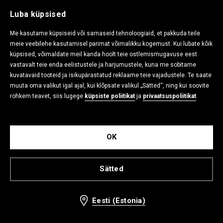
3,99 EUR
5,99 EUR
9,99 EUR
12,99 EUR
Luba küpsised
Me kasutame küpsiseid või sarnaseid tehnoloogiaid, et pakkuda teile
-54%
-46%
meie veebilehe kasutamisel parimat võimalikku kogemust. Kui lubate kõik
küpsised, võimaldate meil kanda hoolt teie ostlemismugavuse eest
vastavalt teie enda eelistustele ja harjumustele, kuna me sobitame
kuvatavaid tooteid ja isikupärastatud reklaame teie vajadustele. Te saate
muuta oma valikut igal ajal, kui klõpsate valikul „Sätted“, ning kui soovite
rohkem teavet, siis lugege
küpsiste poliitikat
ja
privaatsuspoliitikat
.
OK
Sätted
Nokamüts meestele
Kahte pidi kantav müts
5,99 EUR
6,99 EUR
12,99 EUR
12,99 EUR
Eesti (Estonia)