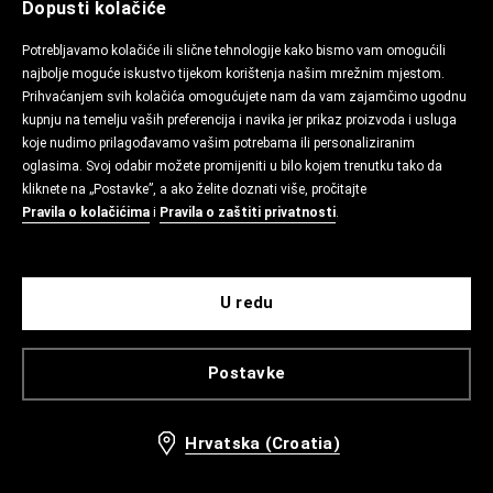
Dopusti kolačiće
Potrebljavamo kolačiće ili slične tehnologije kako bismo vam omogućili
najbolje moguće iskustvo tijekom korištenja našim mrežnim mjestom.
Prihvaćanjem svih kolačića omogućujete nam da vam zajamčimo ugodnu
kupnju na temelju vaših preferencija i navika jer prikaz proizvoda i usluga
koje nudimo prilagođavamo vašim potrebama ili personaliziranim
oglasima. Svoj odabir možete promijeniti u bilo kojem trenutku tako da
kliknete na „Postavke”, a ako želite doznati više, pročitajte
Pravila o kolačićima
i
Pravila o zaštiti privatnosti
.
U redu
Postavke
Hrvatska (Croatia)