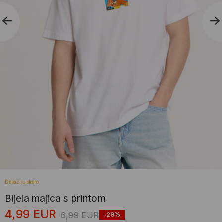
Dolazi uskoro
Bijela majica s printom
4,99
EUR
6,99
EUR
-29%