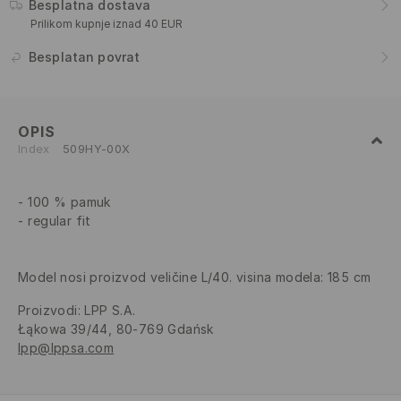
Besplatna dostava
Prilikom kupnje iznad 40 EUR
Besplatan povrat
OPIS
Index
509HY-00X
100 % pamuk
regular fit
Model nosi proizvod veličine L/40. visina modela: 185 cm
Proizvodi
:
LPP S.A.
Łąkowa 39/44, 80-769 Gdańsk
lpp@lppsa.com