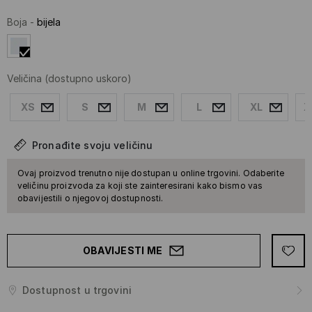
Boja
-
bijela
Veličina
(dostupno uskoro)
XS
S
M
L
XL
X
Pronađite svoju veličinu
Ovaj proizvod trenutno nije dostupan u online trgovini. Odaberite
veličinu proizvoda za koji ste zainteresirani kako bismo vas
obavijestili o njegovoj dostupnosti.
OBAVIJESTI ME
Dostupnost u trgovini