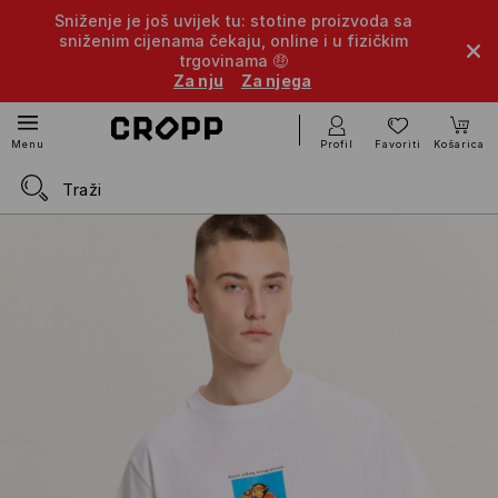
Sniženje je još uvijek tu: stotine proizvoda sa
sniženim cijenama čekaju, online i u fizičkim
trgovinama 🤑
Za nju
Za njega
Profil
Favoriti
Košarica
Menu