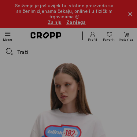
Sniženje je još uvijek tu: stotine proizvoda sa
sniženim cijenama čekaju, online i u fizičkim
trgovinama 🤑
Za nju
Za njega
Profil
Favoriti
Košarica
Menu