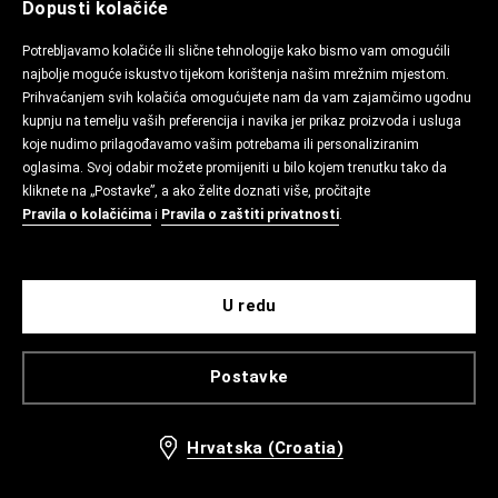
Dopusti kolačiće
Potrebljavamo kolačiće ili slične tehnologije kako bismo vam omogućili
najbolje moguće iskustvo tijekom korištenja našim mrežnim mjestom.
Prihvaćanjem svih kolačića omogućujete nam da vam zajamčimo ugodnu
kupnju na temelju vaših preferencija i navika jer prikaz proizvoda i usluga
koje nudimo prilagođavamo vašim potrebama ili personaliziranim
oglasima. Svoj odabir možete promijeniti u bilo kojem trenutku tako da
kliknete na „Postavke”, a ako želite doznati više, pročitajte
Pravila o kolačićima
i
Pravila o zaštiti privatnosti
.
U redu
Postavke
Hrvatska (Croatia)