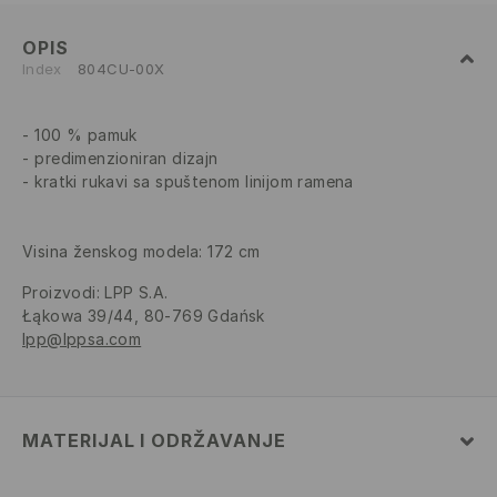
OPIS
Index
804CU-00X
100 % pamuk
predimenzioniran dizajn
kratki rukavi sa spuštenom linijom ramena
Visina ženskog modela: 172 cm
Proizvodi
:
LPP S.A.
Łąkowa 39/44, 80-769 Gdańsk
lpp@lppsa.com
MATERIJAL I ODRŽAVANJE