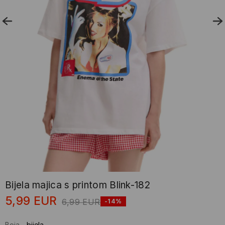
Bijela majica s printom Blink-182
5,99
EUR
6,99
EUR
-14%
Boja
-
bijela