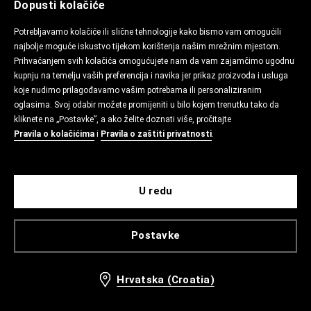
Dopusti kolačiće
Potrebljavamo kolačiće ili slične tehnologije kako bismo vam omogućili
najbolje moguće iskustvo tijekom korištenja našim mrežnim mjestom.
Prihvaćanjem svih kolačića omogućujete nam da vam zajamčimo ugodnu
kupnju na temelju vaših preferencija i navika jer prikaz proizvoda i usluga
koje nudimo prilagođavamo vašim potrebama ili personaliziranim
oglasima. Svoj odabir možete promijeniti u bilo kojem trenutku tako da
kliknete na „Postavke”, a ako želite doznati više, pročitajte
Pravila o kolačićima
i
Pravila o zaštiti privatnosti
.
U redu
Postavke
Hrvatska (Croatia)