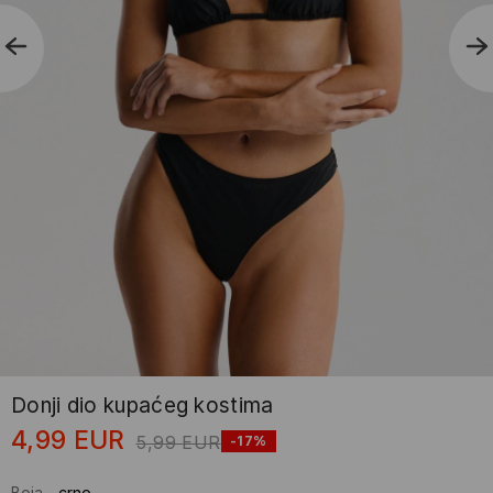
Donji dio kupaćeg kostima
4,99
EUR
5,99
EUR
-17%
Boja
-
crno