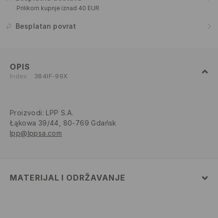
Prilikom kupnje iznad 40 EUR
Besplatan povrat
OPIS
Index
384IF-99X
Proizvodi
:
LPP S.A.
Łąkowa 39/44, 80-769 Gdańsk
lpp@lppsa.com
MATERIJAL I ODRŽAVANJE
82% POLIAMIDNO VLAKNO, 18% ELASTANSKO VLAKNO