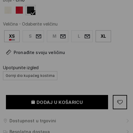
Veličina
-
Odaberite veličinu
XS
S
M
L
XL
Pronađite svoju veličinu
Upotpunite izgled
Gornji dio kupaćeg kostima
DODAJ U KOŠARICU
Dostupnost u trgovini
Besplatna dostava