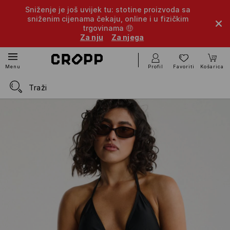
Sniženje je još uvijek tu: stotine proizvoda sa
sniženim cijenama čekaju, online i u fizičkim
trgovinama 🤑
Za nju
Za njega
Profil
Favoriti
Košarica
Menu