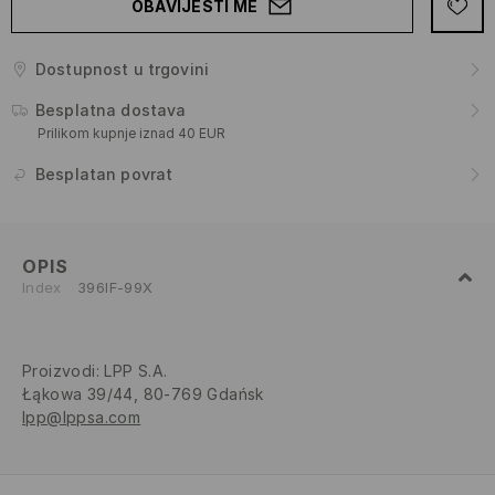
OBAVIJESTI ME
Dostupnost u trgovini
Besplatna dostava
Prilikom kupnje iznad 40 EUR
Besplatan povrat
OPIS
Index
396IF-99X
Proizvodi
:
LPP S.A.
Łąkowa 39/44, 80-769 Gdańsk
lpp@lppsa.com