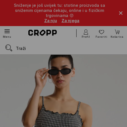
Sniženje je još uvijek tu: stotine proizvoda sa
sniženim cijenama čekaju, online i u fizičkim
trgovinama 🤑
Za nju
Za njega
Profil
Favoriti
Košarica
Menu