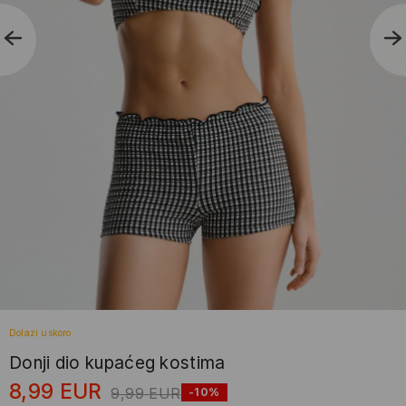
Dolazi uskoro
Donji dio kupaćeg kostima
8,99
EUR
9,99
EUR
-10%