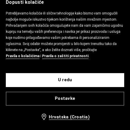
Dopusti kolačiće
Potrebljavamo kolačiće ili slične tehnologije kako bismo vam omogućili
najbolje moguće iskustvo tijekom korištenja našim mrežnim mjestom.
Prihvaćanjem svih kolačića omogućujete nam da vam zajamčimo ugodnu
kupnju na temelju vaših preferencija i navika jer prikaz proizvoda i usluga
koje nudimo prilagođavamo vašim potrebama ili personaliziranim
oglasima. Svoj odabir možete promijeniti u bilo kojem trenutku tako da
kliknete na „Postavke”, a ako želite doznati više, pročitajte
Pravila o kolačićima
i
Pravila o zaštiti privatnosti
.
U redu
Postavke
Hrvatska (Croatia)