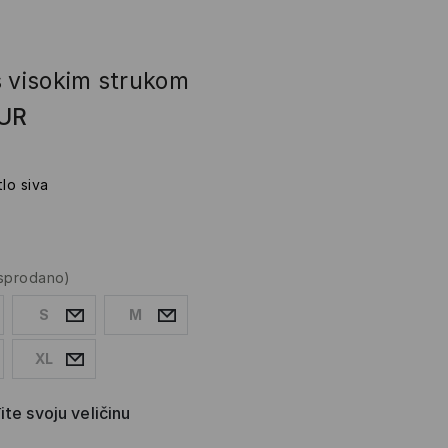
s visokim strukom
UR
tlo siva
asprodano)
S
M
XL
te svoju veličinu