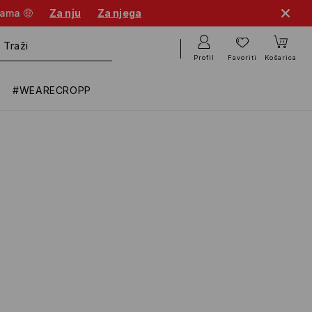
nama 🤑
Za nju
Za njega
Profil
Favoriti
Košarica
#WEARECROPP