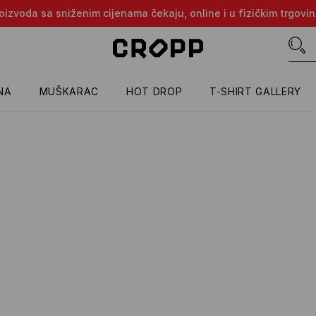
proizvoda sa sniženim cijenama čekaju, online i u fizičkim trgovi
NA
MUŠKARAC
HOT DROP
T-SHIRT GALLERY