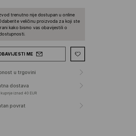
zvod trenutno nije dostupan u online
 Odaberite veličinu proizvoda za koji ste
irani kako bismo vas obavijestili o
dostupnosti.
OBAVIJESTI ME
nost u trgovini
atna dostava
m kupnje iznad 40 EUR
atan povrat