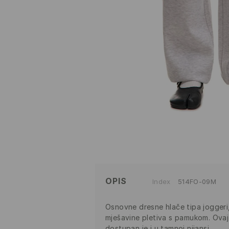
OPIS
Index
514FO-09M
Osnovne dresne hlače tipa jogger
mješavine pletiva s pamukom. Ova
dostupan je i u tamnoj nijansi.