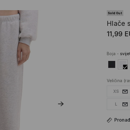
Sold Out
Hlače 
11,99
E
Boja
-
svije
Veličina
(r
XS
L
Pronađi