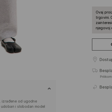
Ovaj proi
trgovini.
zainteres
njegovoj 
Dostup
Bespl
Priliko
Bespl
i, izrađene od ugodne
j udoban i slobodan model