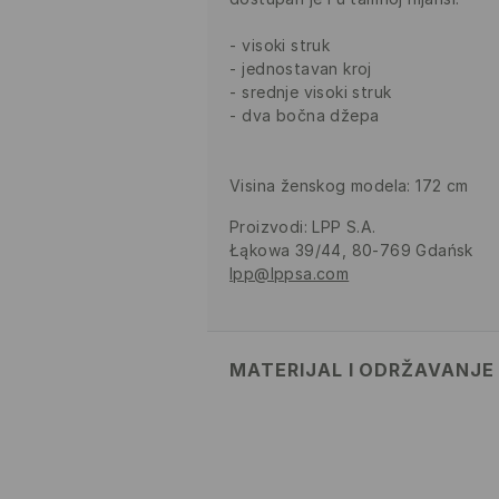
visoki struk
jednostavan kroj
srednje visoki struk
dva bočna džepa
Visina ženskog modela: 172 cm
Proizvodi
:
LPP S.A.
Łąkowa 39/44, 80-769 Gdańsk
lpp@lppsa.com
MATERIJAL I ODRŽAVANJE
Materijal I
:
60% PAMUK, 40% POL