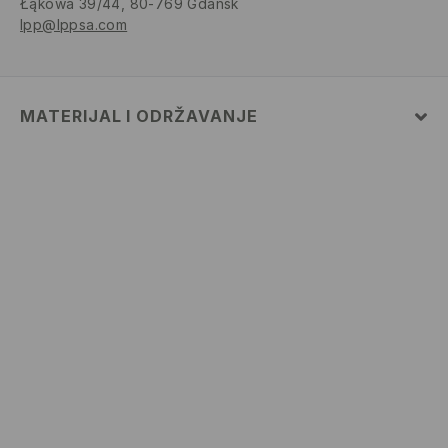
Łąkowa 39/44, 80-769 Gdańsk
lpp@lppsa.com
MATERIJAL I ODRŽAVANJE
Materijal I
:
100% POLIURETANSKO VLAKNO
Materijal II
:
100% POLIESTERSKO VLAKNO
Materijal III
:
100% POLIESTERSKO VLAKNO
ZABRANJENO PRANJE
ZABRANJENO BIJELJENJE
ZABRANJENO SUŠENJE U STROJU
ZABRANJENO GLAČANJE
ZABRANJENO KEMIJSKO ČIŠĆENJE