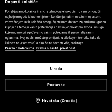
Dopusti kolačiće
Potrebljavamo kolačiće ili slične tehnologije kako bismo vam omogućili
najbolje moguće iskustvo tijekom korištenja našim mrežnim mjestom.
Prihvaćanjem svih kolačića omogućujete nam da vam zajamčimo ugodnu
kupnju na temelju vaših preferencija i navika jer prikaz proizvoda i usluga
koje nudimo prilagođavamo vašim potrebama ili personaliziranim
oglasima. Svoj odabir možete promijeniti u bilo kojem trenutku tako da
kliknete na „Postavke”, a ako želite doznati više, pročitajte
Pravila o kolačićima
i
Pravila o zaštiti privatnosti
.
U redu
Postavke
Hrvatska (Croatia)