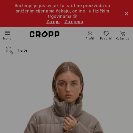
Sniženje je još uvijek tu: stotine proizvoda sa
sniženim cijenama čekaju, online i u fizičkim
trgovinama 🤑
Za nju
Za njega
Profil
Favoriti
Košarica
Menu