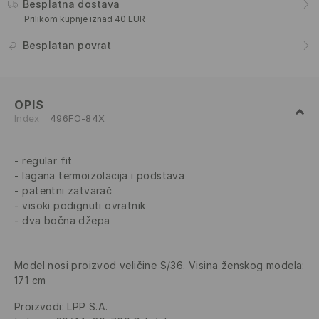
Besplatna dostava
Prilikom kupnje iznad 40 EUR
Besplatan povrat
OPIS
Index
496FO-84X
regular fit
lagana termoizolacija i podstava
patentni zatvarač
visoki podignuti ovratnik
dva bočna džepa
Model nosi proizvod veličine S/36. Visina ženskog modela:
171 cm
Proizvodi
:
LPP S.A.