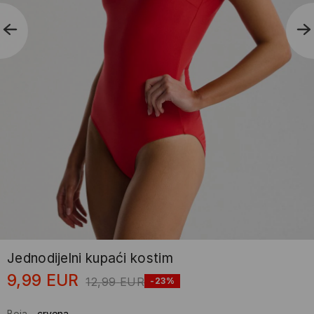
Jednodijelni kupaći kostim
9,99
EUR
12,99
EUR
-23%
Boja
-
crvena