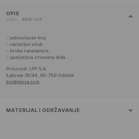
OPIS
Index
481IF-33X
jednostavan kroj
rastezljivi struk
široke naramenice
upečatljiva otvorena leđa
Proizvodi
:
LPP S.A.
Łąkowa 39/44, 80-769 Gdańsk
lpp@lppsa.com
MATERIJAL I ODRŽAVANJE
80% POLIAMIDNO VLAKNO, 20% ELASTANSKO VLAKNO