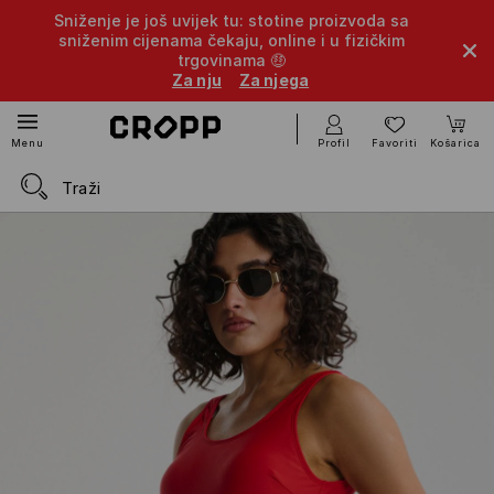
Sniženje je još uvijek tu: stotine proizvoda sa
sniženim cijenama čekaju, online i u fizičkim
trgovinama 🤑
Za nju
Za njega
Profil
Favoriti
Košarica
Menu