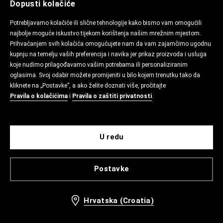
Dopusti kolačiće
Potrebljavamo kolačiće ili slične tehnologije kako bismo vam omogućili
najbolje moguće iskustvo tijekom korištenja našim mrežnim mjestom.
Prihvaćanjem svih kolačića omogućujete nam da vam zajamčimo ugodnu
kupnju na temelju vaših preferencija i navika jer prikaz proizvoda i usluga
koje nudimo prilagođavamo vašim potrebama ili personaliziranim
oglasima. Svoj odabir možete promijeniti u bilo kojem trenutku tako da
kliknete na „Postavke”, a ako želite doznati više, pročitajte
Pravila o kolačićima
i
Pravila o zaštiti privatnosti
.
U redu
Postavke
Hrvatska (Croatia)