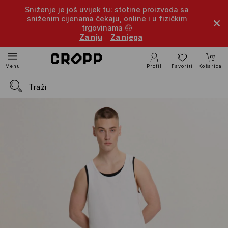
Sniženje je još uvijek tu: stotine proizvoda sa
sniženim cijenama čekaju, online i u fizičkim
trgovinama 🤑
Za nju
Za njega
Profil
Favoriti
Košarica
Menu