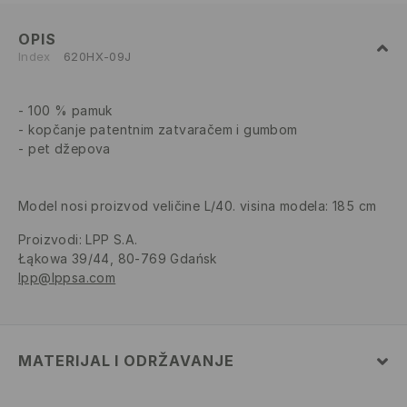
OPIS
Index
620HX-09J
100 % pamuk
kopčanje patentnim zatvaračem i gumbom
pet džepova
Model nosi proizvod veličine L/40. visina modela: 185 cm
Proizvodi
:
LPP S.A.
Łąkowa 39/44, 80-769 Gdańsk
lpp@lppsa.com
MATERIJAL I ODRŽAVANJE