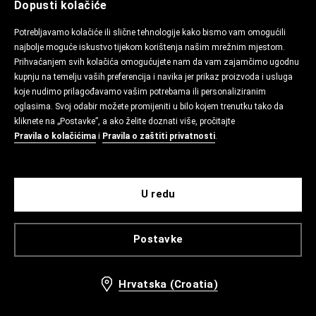
Dopusti kolačiće
Potrebljavamo kolačiće ili slične tehnologije kako bismo vam omogućili
najbolje moguće iskustvo tijekom korištenja našim mrežnim mjestom.
Prihvaćanjem svih kolačića omogućujete nam da vam zajamčimo ugodnu
kupnju na temelju vaših preferencija i navika jer prikaz proizvoda i usluga
koje nudimo prilagođavamo vašim potrebama ili personaliziranim
oglasima. Svoj odabir možete promijeniti u bilo kojem trenutku tako da
kliknete na „Postavke”, a ako želite doznati više, pročitajte
Pravila o kolačićima
i
Pravila o zaštiti privatnosti
.
U redu
Postavke
Hrvatska (Croatia)