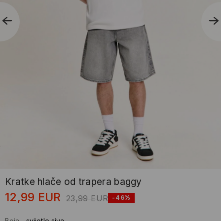
Kratke hlače od trapera baggy
12,99
EUR
23,99
EUR
-46%
Boja
-
svijetlo siva