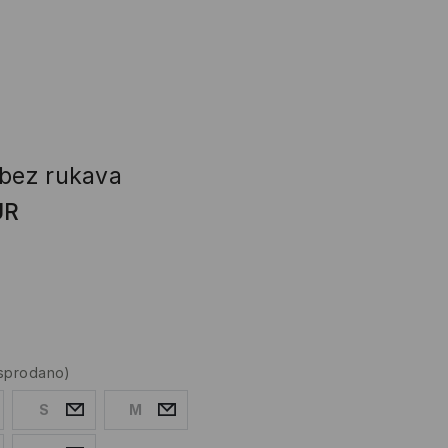
 bez rukava
UR
asprodano)
S
M