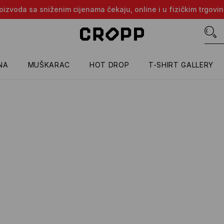
proizvoda sa sniženim cijenama čekaju, online i u fizičkim trgovi
NA
MUŠKARAC
HOT DROP
T-SHIRT GALLERY