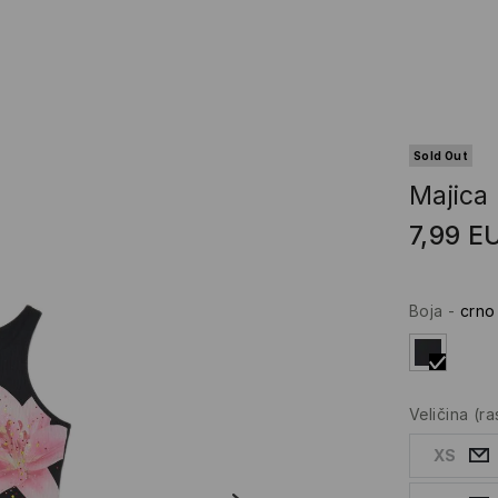
Sold Out
Majica
7,99
E
Boja
-
crno
Veličina
(r
XS