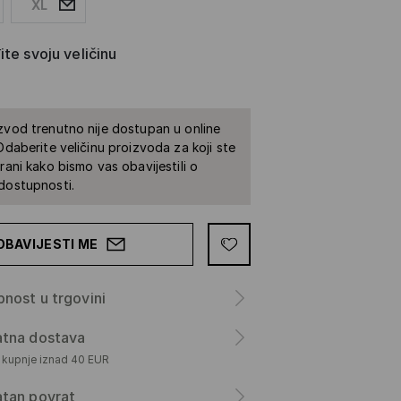
XL
te svoju veličinu
zvod trenutno nije dostupan u online
 Odaberite veličinu proizvoda za koji ste
irani kako bismo vas obavijestili o
dostupnosti.
OBAVIJESTI ME
nost u trgovini
atna dostava
m kupnje iznad 40 EUR
atan povrat