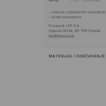
OPIS
Index
753CU-99X
viskoza s mješavinom rastezljivih
široke naramenice
Proizvodi
:
LPP S.A.
Łąkowa 39/44, 80-769 Gdańsk
lpp@lppsa.com
MATERIJAL I ODRŽAVANJE
Materijal I
:
95% VISKOZNO VLAKN
VLAKNO
MAKSIMALNA TEMPERATURA
OPREZNI POSTUPAK
ZABRANJENO BIJELJENJE