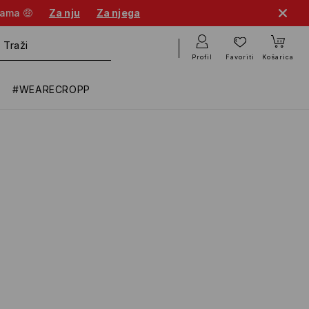
nama 🤑
Za nju
Za njega
Profil
Favoriti
Košarica
#WEARECROPP