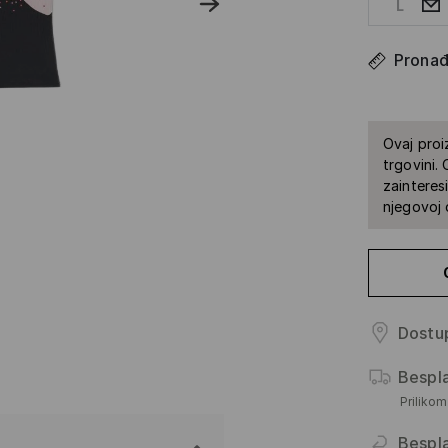
L
Pronađi
Ovaj proi
trgovini.
zainteres
njegovoj 
Dostup
Bespl
Priliko
Bespl