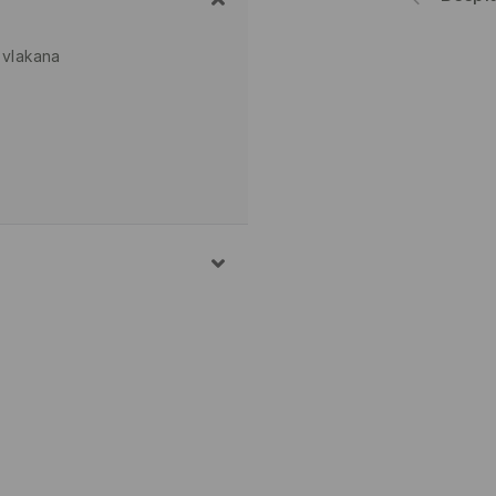
 vlakana
O, 5% ELASTANSKO
 PRANJA 30° C, JAKO