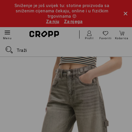
Sniženje je još uvijek tu: stotine proizvoda sa
sniženim cijenama čekaju, online i u fizičkim
trgovinama 🤑
Za nju
Za njega
Profil
Favoriti
Košarica
Menu