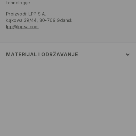
tehnologije.
Proizvodi
:
LPP S.A.
Łąkowa 39/44, 80-769 Gdańsk
lpp@lppsa.com
MATERIJAL I ODRŽAVANJE
PRVA TKANINA
:
100% PAMUK
PRATI SA SLIČNO OBOJENIM
ZABRANJENO BIJELJENJE
GLAČATI NA MAKSIMALNOJ TEMPERATURI DO 110°
C, BEZ PARE
MAKSIMALNA TEMPERATURA PRANJA 30° C,