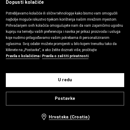
Dopusti kolačiće
Potrebljavamo kolačiće ili slične tehnologije kako bismo vam omogućili
najbolje moguće iskustvo tijekom korištenja našim mrežnim mjestom.
Prihvaćanjem svih kolačića omogućujete nam da vam zajamčimo ugodnu
kupnju na temelju vaših preferencija i navika jer prikaz proizvoda i usluga
koje nudimo prilagođavamo vašim potrebama ili personaliziranim
oglasima. Svoj odabir možete promijeniti u bilo kojem trenutku tako da
kliknete na „Postavke”, a ako želite doznati više, pročitajte
Pravila o kolačićima
i
Pravila o zaštiti privatnosti
.
U redu
Postavke
Hrvatska (Croatia)