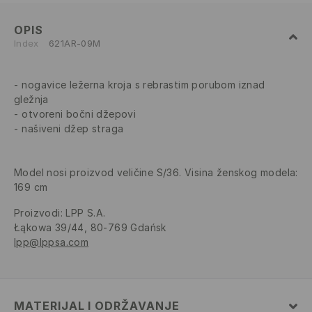
OPIS
Index
621AR-09M
nogavice ležerna kroja s rebrastim porubom iznad
gležnja
otvoreni bočni džepovi
našiveni džep straga
Model nosi proizvod veličine S/36. Visina ženskog modela:
169 cm
Proizvodi
:
LPP S.A.
Łąkowa 39/44, 80-769 Gdańsk
lpp@lppsa.com
MATERIJAL I ODRŽAVANJE