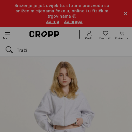
Sniženje je još uvijek tu: stotine proizvoda sa
sniženim cijenama čekaju, online i u fizičkim
trgovinama 🤑
Za nju
Za njega
Profil
Favoriti
Košarica
Menu