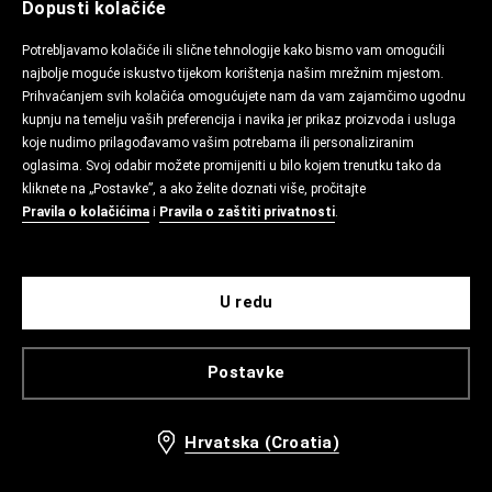
Dopusti kolačiće
Potrebljavamo kolačiće ili slične tehnologije kako bismo vam omogućili
najbolje moguće iskustvo tijekom korištenja našim mrežnim mjestom.
Prihvaćanjem svih kolačića omogućujete nam da vam zajamčimo ugodnu
kupnju na temelju vaših preferencija i navika jer prikaz proizvoda i usluga
koje nudimo prilagođavamo vašim potrebama ili personaliziranim
oglasima. Svoj odabir možete promijeniti u bilo kojem trenutku tako da
kliknete na „Postavke”, a ako želite doznati više, pročitajte
Pravila o kolačićima
i
Pravila o zaštiti privatnosti
.
U redu
Postavke
Hrvatska (Croatia)