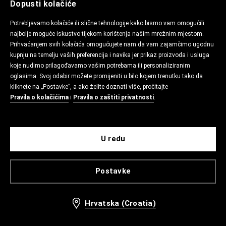
Dopusti kolačiće
Potrebljavamo kolačiće ili slične tehnologije kako bismo vam omogućili
najbolje moguće iskustvo tijekom korištenja našim mrežnim mjestom.
Prihvaćanjem svih kolačića omogućujete nam da vam zajamčimo ugodnu
kupnju na temelju vaših preferencija i navika jer prikaz proizvoda i usluga
koje nudimo prilagođavamo vašim potrebama ili personaliziranim
oglasima. Svoj odabir možete promijeniti u bilo kojem trenutku tako da
kliknete na „Postavke”, a ako želite doznati više, pročitajte
Pravila o kolačićima
i
Pravila o zaštiti privatnosti
.
U redu
Postavke
Hrvatska (Croatia)