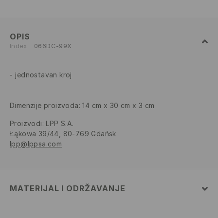
OPIS
Index
066DC-99X
jednostavan kroj
Dimenzije proizvoda: 14 cm x 30 cm x 3 cm
Proizvodi
:
LPP S.A.
Łąkowa 39/44, 80-769 Gdańsk
lpp@lppsa.com
MATERIJAL I ODRŽAVANJE