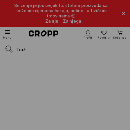
Sniženje je još uvijek tu: stotine proizvoda sa
sniženim cijenama čekaju, online i u fizičkim
trgovinama 🤑
Za nju
Za njega
Profil
Favoriti
Košarica
Menu