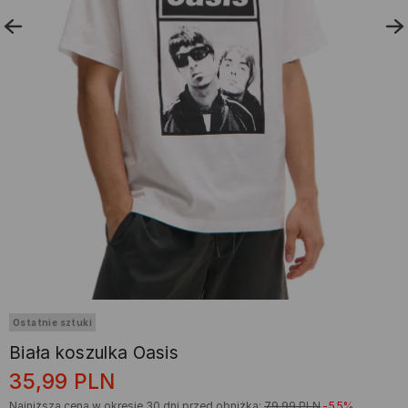
Ostatnie sztuki
Biała koszulka Oasis
35,99
PLN
Najniższa cena w okresie 30 dni przed obniżką:
79,99
PLN
-55%