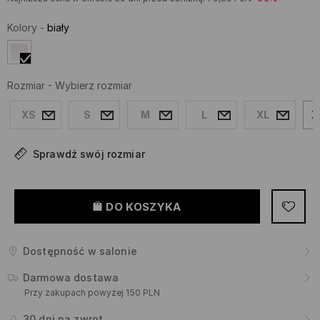
Kolory
-
biały
Rozmiar
-
Wybierz rozmiar
XS
S
M
L
XL
X
Sprawdź swój rozmiar
DO KOSZYKA
Dostępność w salonie
Darmowa dostawa
Przy zakupach powyżej 150 PLN
30 dni na zwrot