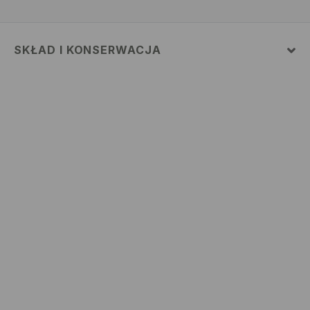
SKŁAD I KONSERWACJA
Materiał
:
100% BAWEŁNA
PRAĆ W PRALCE Z MAX. TEMP.30° C
NIE BIELIĆ
NIE SUSZYĆ W SUSZARCE BĘBNOWEJ
PRASOWAĆ W MAX. TEMP. 110° C - BEZ PARY
NIE CZYŚCIĆ CHEMICZNIE