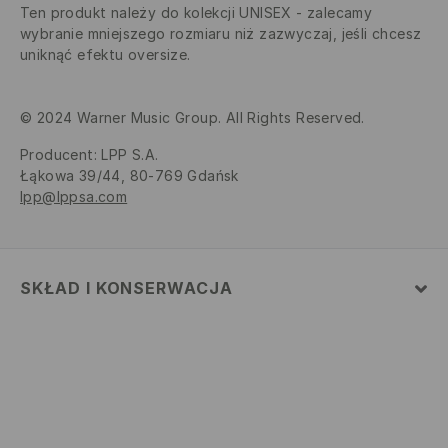
Ten produkt należy do kolekcji UNISEX - zalecamy
wybranie mniejszego rozmiaru niż zazwyczaj, jeśli chcesz
uniknąć efektu oversize.
© 2024 Warner Music Group. All Rights Reserved.
Producent
:
LPP S.A.
Łąkowa 39/44, 80-769 Gdańsk
lpp@lppsa.com
SKŁAD I KONSERWACJA
Materiał
:
70% BAWEŁNA, 30% POLIESTER
PRAĆ W PRALCE Z MAX. TEMP.30° C