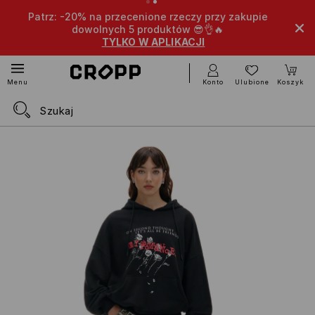
Patrz: -20% na przecenione rzeczy przy zakupie
dowolnych 5 produktów 😎👌🔥
TYLKO W APLIKACJI
Konto
Ulubione
Koszyk
Menu