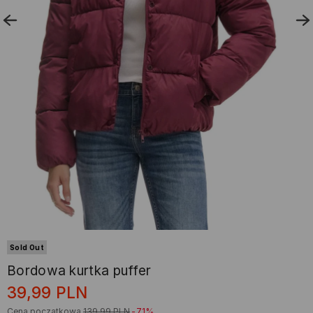
Sold Out
Bordowa kurtka puffer
39,99
PLN
Cena początkowa
139,99
PLN
-71%