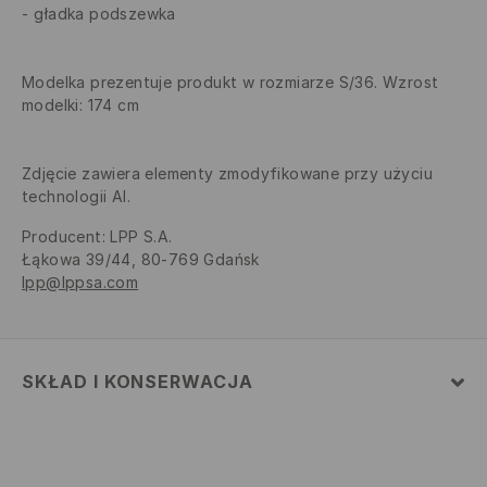
gładka podszewka
Modelka prezentuje produkt w rozmiarze S/36. Wzrost
modelki: 174 cm
Zdjęcie zawiera elementy zmodyfikowane przy użyciu
technologii AI.
Producent
:
LPP S.A.
Łąkowa 39/44, 80-769 Gdańsk
lpp@lppsa.com
SKŁAD I KONSERWACJA
MATERIAŁ PIERWSZY
:
100% POLIESTER
WYPEŁNIENIE
:
100% POLIESTER