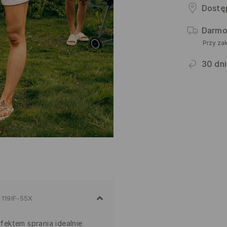
Dostę
Darmo
Przy za
30 dni
119IF-55X
ektem sprania idealnie