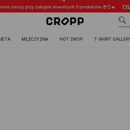
nione rzeczy przy zakupie dowolnych 5 produktów 😎👌🔥
TYL
IETA
MĘŻCZYZNA
HOT DROP
T-SHIRT GALLER