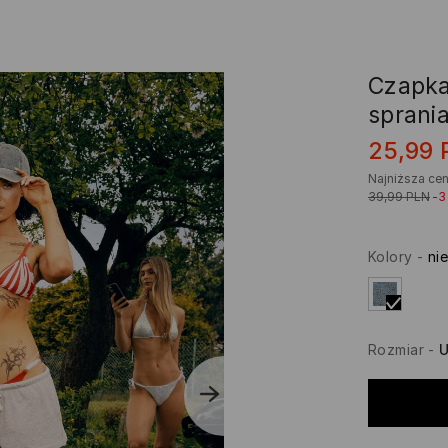
Czapka
sprani
25,99
Najniższa cen
39,99
PLN
-
Kolory
-
nie
Rozmiar
-
U