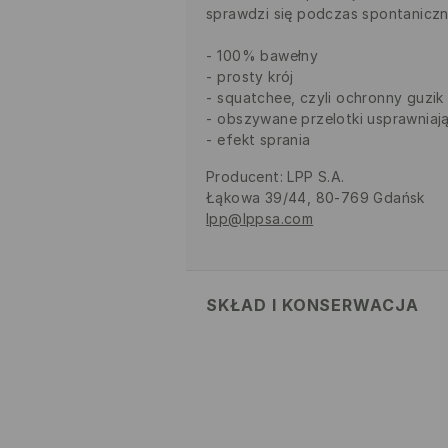
sprawdzi się podczas spontanicz
100% bawełny
prosty krój
squatchee, czyli ochronny guzik
obszywane przelotki usprawniaj
efekt sprania
Producent
:
LPP S.A.
Łąkowa 39/44, 80-769 Gdańsk
lpp@lppsa.com
SKŁAD I KONSERWACJA
MATERIAŁ PIERWSZY
:
100% BAW
PRANIE RĘCZNE- TEMPERA