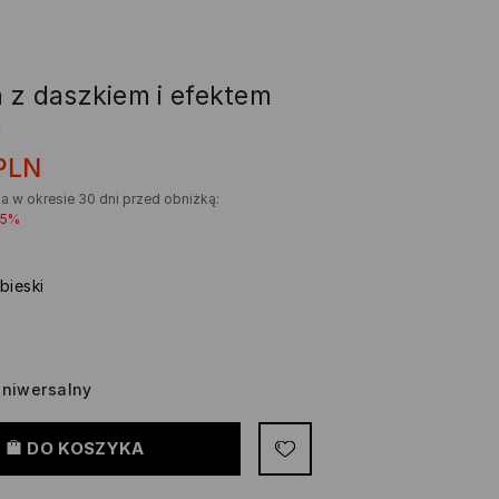
 z daszkiem i efektem
a
PLN
a w okresie 30 dni przed obniżką:
35%
bieski
niwersalny
DO KOSZYKA