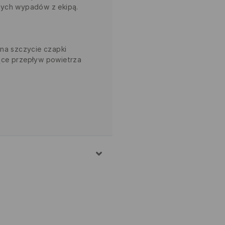
nych wypadów z ekipą.
 na szczycie czapki
ące przepływ powietrza
EŁNA
TURA OTOCZENIA