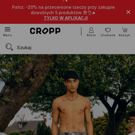
Patrz: -20% na przecenione rzeczy przy zakupie
Extr
dowolnych 5 produktów 😎👌🔥
TYLKO W APLIKACJI
Konto
Ulubione
Koszyk
Menu