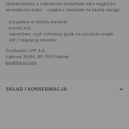
Eksperymentuj z odważnymi dodatkami albo sięgnij po
sprawdzony basic - czapka z daszkiem na każdą okazję!
przyjemny w dotyku materiał
prosty krój
squatchee, czyli ochronny guzik na szczycie czapki
dół z regulacją obwodu
Producent
:
LPP S.A.
Łąkowa 39/44, 80-769 Gdańsk
lpp@lppsa.com
SKŁAD I KONSERWACJA
MATERIAŁ PIERWSZY
:
100% BAWEŁNA
NIE BIELIĆ