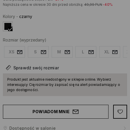
Najniższa cena w okresie 30 dni przed obniżką:
49,99
PLN
-40%
Kolory
-
czarny
Rozmiar
(wyprzedany)
XS
S
M
L
XL
X
Sprawdź swój rozmiar
Produkt jest aktualnie niedostępny w sklepie online. Wybierz
interesujący Cię rozmiar by zapisać się na alert powiadamiający o
jego dostępności.
POWIADOM MNIE
Dostępność w salonie