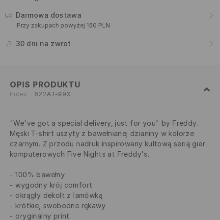
Darmowa dostawa
Przy zakupach powyżej 150 PLN
30 dni na zwrot
OPIS PRODUKTU
Index
622AT-99X
"We've got a special delivery, just for you" by Freddy.
Męski T-shirt uszyty z bawełnianej dzianiny w kolorze
czarnym. Z przodu nadruk inspirowany kultową serią gier
komputerowych Five Nights at Freddy's.
100% bawełny
wygodny krój comfort
okrągły dekolt z lamówką
krótkie, swobodne rękawy
oryginalny print