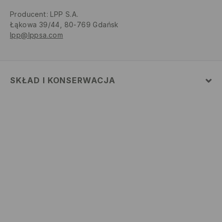
Producent
:
LPP S.A.
Łąkowa 39/44, 80-769 Gdańsk
lpp@lppsa.com
SKŁAD I KONSERWACJA
Materiał
:
100% BAWEŁNA
PRAĆ W PRALCE Z MAX. TEMP.30° C
NIE BIELIĆ
NIE SUSZYĆ W SUSZARCE BĘBNOWEJ
PRASOWAĆ W MAX. TEMP. 110° C - BEZ PARY