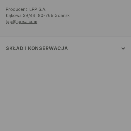
Producent
:
LPP S.A.
Łąkowa 39/44, 80-769 Gdańsk
lpp@lppsa.com
SKŁAD I KONSERWACJA
Materiał
:
100% BAWEŁNA
PRAĆ W PRALCE Z MAX. TEMP.30° C
NIE BIELIĆ
NIE SUSZYĆ W SUSZARCE BĘBNOWEJ
PRASOWAĆ W MAX. TEMP. 110° C - BEZ PARY