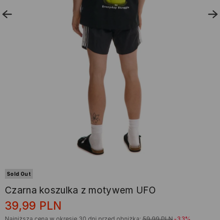
Sold Out
Czarna koszulka z motywem UFO
39,99
PLN
Najniższa cena w okresie 30 dni przed obniżką:
59,99
PLN
-33%