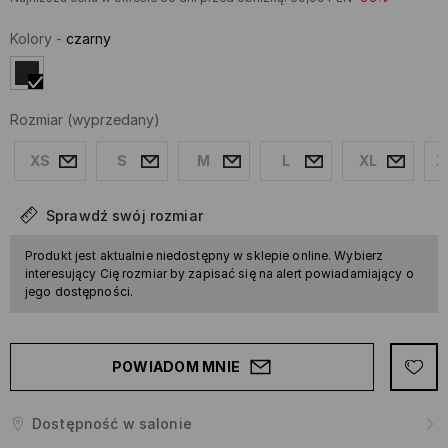
Kolory
-
czarny
Rozmiar
(wyprzedany)
XS
S
M
L
XL
X
Sprawdź swój rozmiar
Produkt jest aktualnie niedostępny w sklepie online. Wybierz
interesujący Cię rozmiar by zapisać się na alert powiadamiający o
jego dostępności.
POWIADOM MNIE
Dostępność w salonie