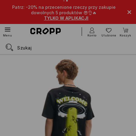
Patrz: -20% na przecenione rzeczy przy zakupie
dowolnych 5 produktów 😎👌🔥
TYLKO W APLIKACJI
Konto
Ulubione
Koszyk
Menu