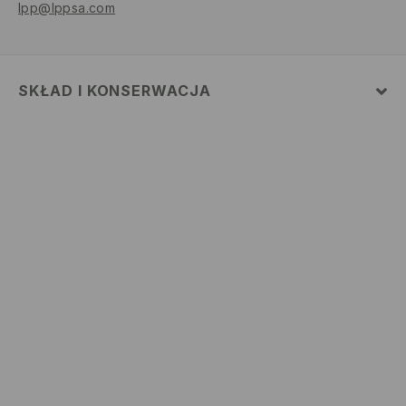
lpp@lppsa.com
SKŁAD I KONSERWACJA
52% BAWEŁNA, 48% POLIESTER