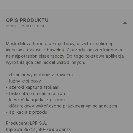
OPIS PRODUKTU
Index
790HX-09M
Męska bluza hoodie o kroju boxy, uszyta z solidnej
mieszanki dzianin z bawełną. Z przodu kieszeń kangurka
na najpotrzebniejsze rzeczy. Do tego tekstowa aplikacja
wyróżniająca ten model wśród innych.
dzianinowy materiał z bawełną
luźny krój boxy
szeroki kaptur z trokami
lekko obniżona linia ramion
kieszeń kangurka z przodu
dół i rękawy wykończone prążkowanym ściągaczem
aplikacja z przodu
Producent
:
LPP S.A.
Łąkowa 39/44, 80-769 Gdańsk