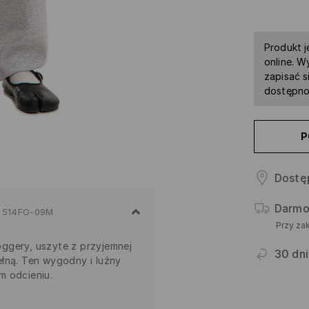
Produkt j
online. W
zapisać s
dostępno
P
Dostę
Darmo
514FO-09M
Przy za
ggery, uszyte z przyjemnej
30 dni
łną. Ten wygodny i luźny
m odcieniu.