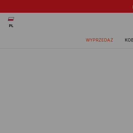
Patrz: -20% na przece
PL
WYPRZEDAŻ
KOB