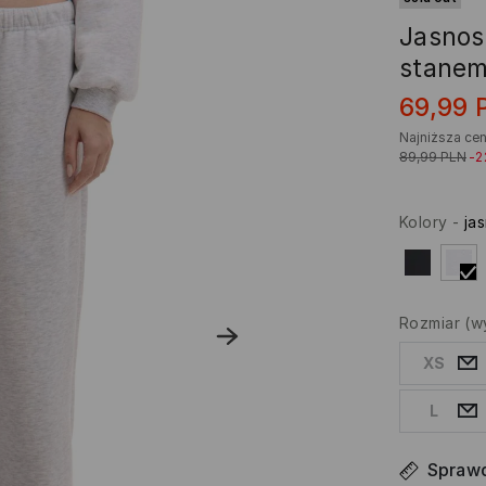
Jasnos
stane
69,99
Najniższa cen
89,99
PLN
-
Kolory
-
ja
Rozmiar
(w
XS
L
Sprawd