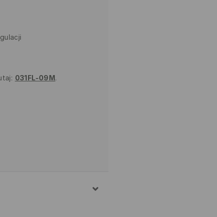
gulacji
utaj:
031FL-09M
.