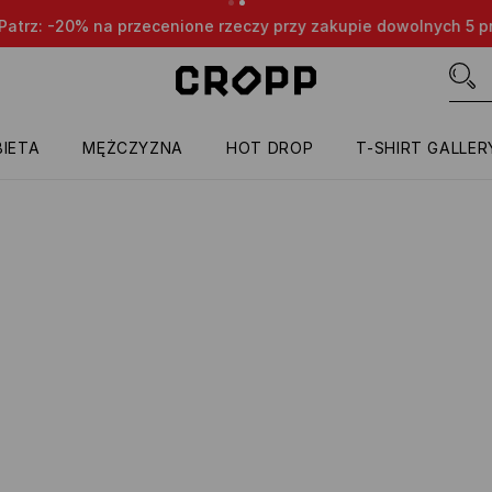
nione rzeczy przy zakupie dowolnych 5 produktów 😎👌🔥
TYL
IETA
MĘŻCZYZNA
HOT DROP
T-SHIRT GALLER