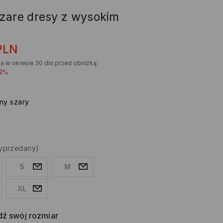
zare dresy z wysokim
m
PLN
a w okresie 30 dni przed obniżką:
22%
sny szary
yprzedany)
S
M
XL
ź swój rozmiar