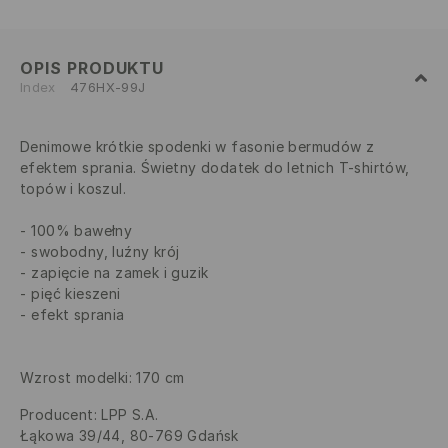
OPIS PRODUKTU
Index
476HX-99J
Denimowe krótkie spodenki w fasonie bermudów z
efektem sprania. Świetny dodatek do letnich T-shirtów,
topów i koszul.
100% bawełny
swobodny, luźny krój
zapięcie na zamek i guzik
pięć kieszeni
efekt sprania
Wzrost modelki: 170 cm
Producent
:
LPP S.A.
Łąkowa 39/44, 80-769 Gdańsk