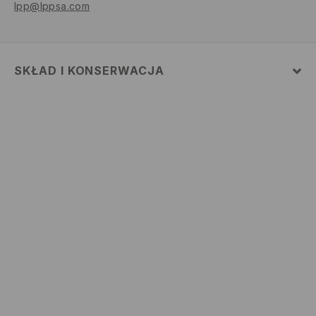
lpp@lppsa.com
SKŁAD I KONSERWACJA
100% BAWEŁNA