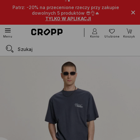
Patrz: -20% na przecenione rzeczy przy zakupie
dowolnych 5 produktów 😎👌🔥
TYLKO W APLIKACJI
Konto
Ulubione
Koszyk
Menu