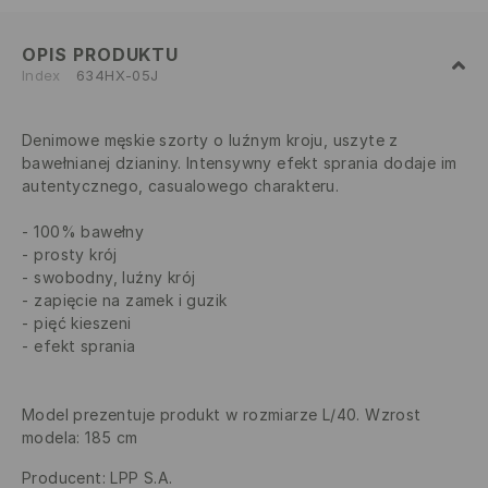
OPIS PRODUKTU
Index
634HX-05J
Denimowe męskie szorty o luźnym kroju, uszyte z
bawełnianej dzianiny. Intensywny efekt sprania dodaje im
autentycznego, casualowego charakteru.
100% bawełny
prosty krój
swobodny, luźny krój
zapięcie na zamek i guzik
pięć kieszeni
efekt sprania
Model prezentuje produkt w rozmiarze L/40. Wzrost
modela: 185 cm
Producent
:
LPP S.A.