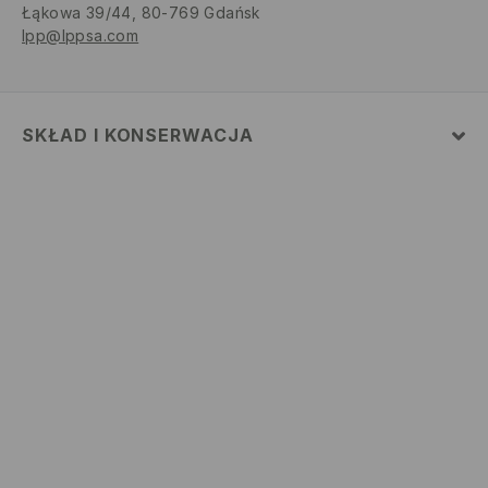
Łąkowa 39/44, 80-769 Gdańsk
lpp@lppsa.com
SKŁAD I KONSERWACJA
MATERIAŁ PIERWSZY
:
100% BAWEŁNA