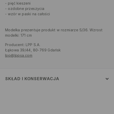
pięć kieszeni
ozdobne przeszycia
wzór w paski na całości
Modelka prezentuje produkt w rozmiarze S/36. Wzrost
modelki: 171 cm
Producent
:
LPP S.A.
Łąkowa 39/44, 80-769 Gdańsk
lpp@lppsa.com
SKŁAD I KONSERWACJA
MATERIAŁ PIERWSZY
:
100% BAWEŁNA