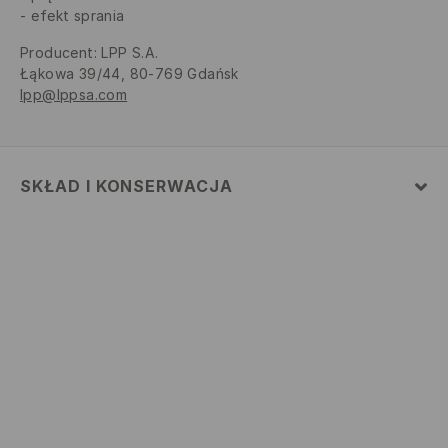
efekt sprania
Producent
:
LPP S.A.
Łąkowa 39/44, 80-769 Gdańsk
lpp@lppsa.com
SKŁAD I KONSERWACJA
Materiał
:
100% BAWEŁNA
PRAĆ W PRALCE Z MAX. TEMP.30° C - PROCES
ŁAGODNY
NIE BIELIĆ
NIE SUSZYĆ W SUSZARCE BĘBNOWEJ