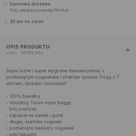
Darmowa dostawa
Przy zakupach powyżej 150 PLN
30 dni na zwrot
OPIS PRODUKTU
Index
802FK-55J
Super luźne i super wygodne damskie jeansy z
podwiniętymi nogawkami i efektem sprania. Fitują z T-
shirtami, bluzami i koszulami!
100% bawełny
obszerny fason super baggy
krój oversize
zapięcie na zamek i guzik
długie, szerokie nogawki
podwinięte mankiety nogawek
pięć kieszeni