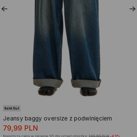
Sold Out
Jeansy baggy oversize z podwinięciem
79,99
PLN
Najniższa cena w okresie 30 dni przed obniżką:
139,99
PLN
-43%