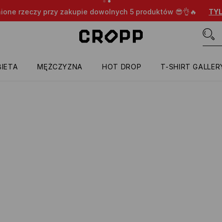
nione rzeczy przy zakupie dowolnych 5 produktów 😎👌🔥
TYL
IETA
MĘŻCZYZNA
HOT DROP
T-SHIRT GALLER