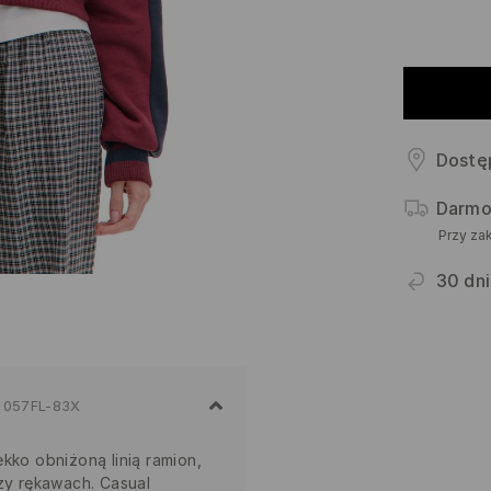
Dostę
Darmo
Przy za
30 dni
057FL-83X
kko obniżoną linią ramion,
rzy rękawach. Casual