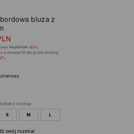
 bordowa bluza z
m
PLN
kowa
79,99
PLN
-63%
a w okresie 30 dni przed obniżką:
40%
sztanowy
ybierz rozmiar
S
M
L
ź swój rozmiar