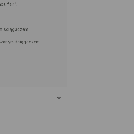
ot fair".
im ściągaczem
owanym ściągaczem
NA, 20% POLIESTER