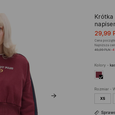
Krótka
napise
29,99
Cena począt
Najniższa cen
49,99
PLN
-
Kolory
-
ka
Rozmiar
-
W
XS
Sprawd