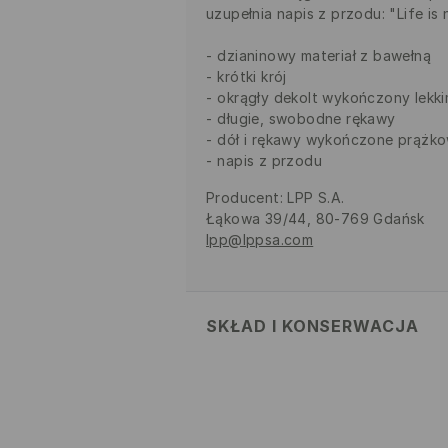
uzupełnia napis z przodu: "Life is n
dzianinowy materiał z bawełną
krótki krój
okrągły dekolt wykończony lekk
długie, swobodne rękawy
dół i rękawy wykończone prążk
napis z przodu
Producent
:
LPP S.A.
Łąkowa 39/44, 80-769 Gdańsk
lpp@lppsa.com
SKŁAD I KONSERWACJA
MATERIAŁ PIERWSZY
:
80% BAWEŁ
NIE BIELIĆ