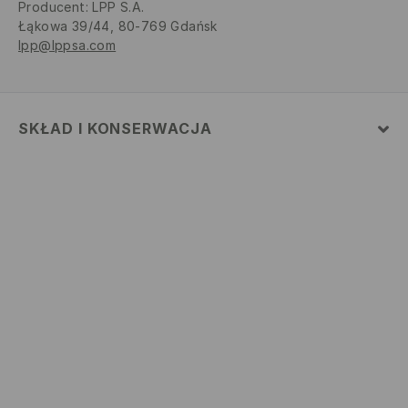
Producent
:
LPP S.A.
Łąkowa 39/44, 80-769 Gdańsk
lpp@lppsa.com
SKŁAD I KONSERWACJA
Materiał
:
100% POLIESTER
Podszewka
:
100% POLIESTER
PRAĆ W PRALCE Z MAX. TEMP.30° C - PROCES
ŁAGODNY
NIE BIELIĆ
NIE SUSZYĆ W SUSZARCE BĘBNOWEJ
NIE PRASOWAĆ