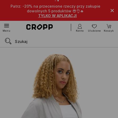
Patrz: -20% na przecenione rzeczy przy zakupie
dowolnych 5 produktów 😎👌🔥
TYLKO W APLIKACJI
Konto
Ulubione
Koszyk
Menu