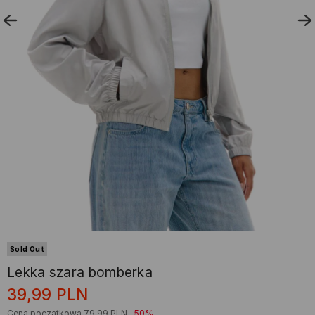
Sold Out
Lekka szara bomberka
39,99
PLN
Cena początkowa
79,99
PLN
-50%