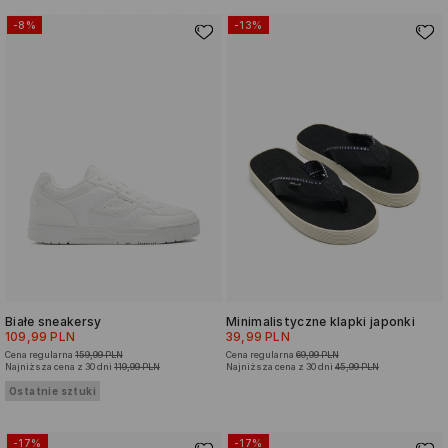
-8%
-13%
Białe sneakersy
Minimalistyczne klapki japonki
109,99 PLN
39,99 PLN
Cena regularna
159,99 PLN
Cena regularna
69,99 PLN
Najniższa cena z 30 dni
119,99 PLN
Najniższa cena z 30 dni
45,99 PLN
Ostatnie sztuki
-17%
-17%