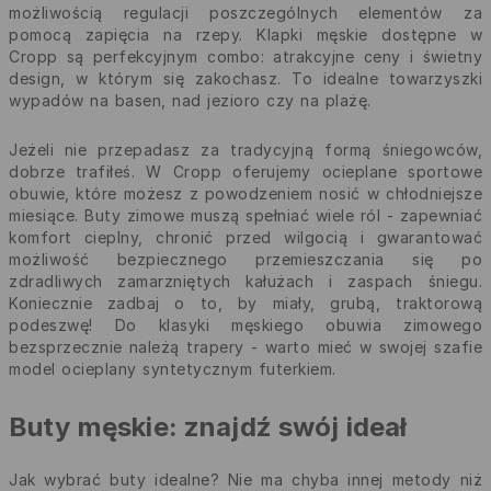
możliwością regulacji poszczególnych elementów za
pomocą zapięcia na rzepy. Klapki męskie dostępne w
Cropp są perfekcyjnym combo: atrakcyjne ceny i świetny
design, w którym się zakochasz. To idealne towarzyszki
wypadów na basen, nad jezioro czy na plażę.
Jeżeli nie przepadasz za tradycyjną formą śniegowców,
dobrze trafiłeś. W Cropp oferujemy ocieplane sportowe
obuwie, które możesz z powodzeniem nosić w chłodniejsze
miesiące. Buty zimowe muszą spełniać wiele ról - zapewniać
komfort cieplny, chronić przed wilgocią i gwarantować
możliwość bezpiecznego przemieszczania się po
zdradliwych zamarzniętych kałużach i zaspach śniegu.
Koniecznie zadbaj o to, by miały, grubą, traktorową
podeszwę! Do klasyki męskiego obuwia zimowego
bezsprzecznie należą trapery - warto mieć w swojej szafie
model ocieplany syntetycznym futerkiem.
Buty męskie: znajdź swój ideał
Jak wybrać buty idealne? Nie ma chyba innej metody niż