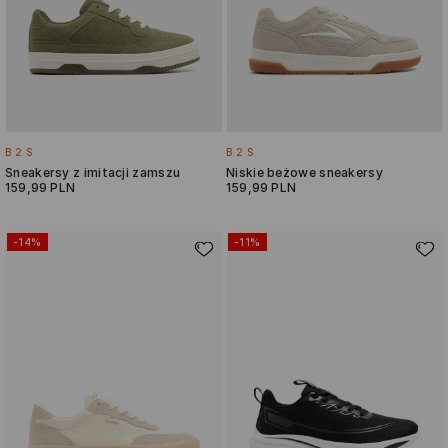
B2S
B2S
Sneakersy z imitacji zamszu
Niskie beżowe sneakersy
159,99 PLN
159,99 PLN
-14%
-11%