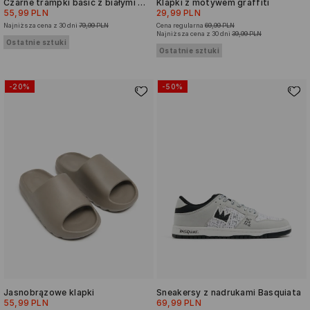
Czarne trampki basic z białymi podeszwami
Klapki z motywem graffiti
55,99 PLN
29,99 PLN
Najniższa cena z 30 dni
79,99 PLN
Cena regularna
69,99 PLN
Najniższa cena z 30 dni
39,99 PLN
Ostatnie sztuki
Ostatnie sztuki
-20%
-50%
Jasnobrązowe klapki
Sneakersy z nadrukami Basquiata
55,99 PLN
69,99 PLN