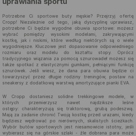
uprawiania sportu
Potrzebne Ci sportowe buty męskie? Przejrzyj ofertę
Cropp! Niezależnie od tego, jaką dyscyplinę uprawiasz,
potrzebne Ci będzie wygodne obuwia sportowe: możesz
wybrać pomiędzy wysokimi modelami, zakrywającymi
kostkę, jak i niskimi, które według niektórych są o wiele
wygodniejsze. Kluczowe jest dopasowanie odpowiedniego
rozmiaru oraz modelu do kształtu stopy. Oprócz
tradycyjnego wiązania za pomocą sznurowadeł możesz się
także spotkać z elastycznymi gumkami, pełniącymi funkcję
sznurówek. Jeśli wiesz, że dana para obuwia będzie ci
towarzyszyć przez długie rodziny treningów, postaw na
sneakersy z dodatkową warstwą amortyzujące pianki EVA.
W Cropp dostaniesz solidne trekkingowe modele, w
których przemierzysz nawet najdziksze leśne
ostępy: charakteryzują się traktorową, grubą podeszwą.
Mają za zadanie chronić Twoją kostkę przed urazami, kiedy
będziesz wędrować po nierównych, skalistych ścieżkach.
Wybór butów sportowych jest niesamowicie istotny, jeśli
wybierasz się na górskie szlaki - źle dobrana para może