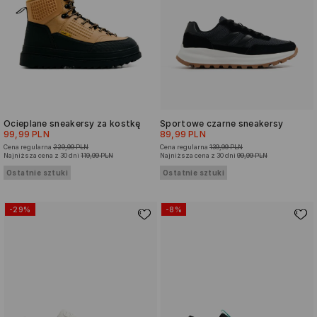
Ocieplane sneakersy za kostkę
Sportowe czarne sneakersy
99,99 PLN
89,99 PLN
Cena regularna
229,99 PLN
Cena regularna
139,99 PLN
Najniższa cena z 30 dni
119,99 PLN
Najniższa cena z 30 dni
99,99 PLN
Ostatnie sztuki
Ostatnie sztuki
-29%
-8%