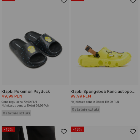
Klapki Pokémon Psyduck
Klapki Spongebob Kanciastoporty
49,99 PLN
99,99 PLN
Cena regularna
79,99 PLN
Najniższa cena z 30 dni
119,99 PLN
Najniższa cena z 30 dni
59,99 PLN
Ostatnie sztuki
Ostatnie sztuki
-13%
-18%