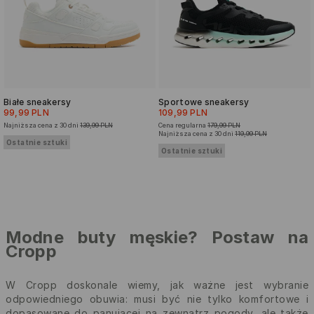
Białe sneakersy
Sportowe sneakersy
99,99 PLN
109,99 PLN
Najniższa cena z 30 dni
139,99 PLN
Cena regularna
179,99 PLN
Najniższa cena z 30 dni
119,99 PLN
Ostatnie sztuki
Ostatnie sztuki
Modne buty męskie? Postaw na
Cropp
W Cropp doskonale wiemy, jak ważne jest wybranie
odpowiedniego obuwia: musi być nie tylko komfortowe i
dopasowane do panującej na zewnątrz pogody, ale także