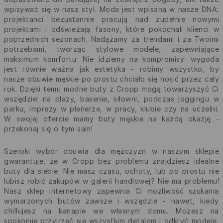
wpisywać się w nasz styl. Moda jest wpisana w nasze DNA:
projektanci bezustannie pracują nad zupełnie nowymi
projektami i odświeżają fasony, które pokochali klienci w
poprzednich sezonach. Nadążamy za trendami i za Twoimi
potrzebami, tworząc stylowe modele, zapewniające
maksimum komfortu. Nie idziemy na kompromisy: wygoda
jest równie ważna jak estetyka - robimy wszystko, by
nasze obuwie męskie po prostu chciało się nosić przez cały
rok. Dzięki temu modne buty z Cropp mogą towarzyszyć Ci
wszędzie: na plaży, basenie, siłowni, podczas joggingu w
parku, imprezy w plenerze, w pracy, klubie czy na uczelni.
W swojej ofercie mamy buty męskie na każdą okazję -
przekonaj się o tym sam!
Szeroki wybór obuwia dla mężczyzn w naszym sklepie
gwarantuje, że w Cropp bez problemu znajdziesz idealne
buty dla siebie. Nie masz czasu, ochoty, lub po prostu nie
lubisz robić zakupów w galerii handlowej? Nie ma problemu!
Nasz sklep internetowy zapewnia Ci możliwość szukania
wymarzonych butów zawsze i wszędzie - nawet, kiedy
chillujesz na kanapie we własnym domu. Możesz na
spokojnie przyjrzeć się wszystkim detalom i odkryć modele,