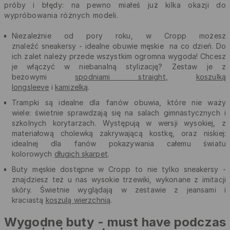
próby i błędy: na pewno miałeś już kilka okazji do
wypróbowania różnych modeli.
Niezależnie od pory roku, w Cropp możesz
znaleźć sneakersy - idealne obuwie męskie na co dzień. Do
ich zalet należy przede wszystkim ogromna wygoda! Chcesz
je włączyć w niebanalną stylizację? Zestaw je z
beżowymi
spodniami straight
,
koszulką
longsleeve
i
kamizelką
.
Trampki są idealne dla fanów obuwia, które nie waży
wiele: świetnie sprawdzają się na salach gimnastycznych i
szkolnych korytarzach. Występują w wersji wysokiej, z
materiałową cholewką zakrywającą kostkę, oraz niskiej:
idealnej dla fanów pokazywania całemu światu
kolorowych
długich skarpet
.
Buty męskie dostępne w Cropp to nie tylko sneakersy -
znajdziesz też u nas wysokie trzewiki, wykonane z imitacji
skóry. Świetnie wyglądają w zestawie z jeansami i
kraciastą
koszulą wierzchnią
.
Wygodne buty - must have podczas