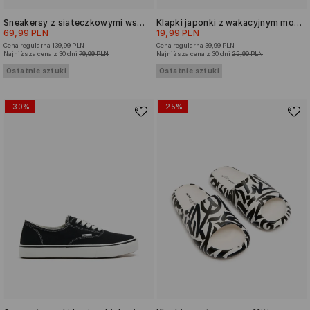
Sneakersy z siateczkowymi wstawkami
Klapki japonki z wakacyjnym motywem
69,99 PLN
19,99 PLN
Cena regularna
139,99 PLN
Cena regularna
39,99 PLN
Najniższa cena z 30 dni
79,99 PLN
Najniższa cena z 30 dni
25,99 PLN
Ostatnie sztuki
Ostatnie sztuki
-30%
-25%