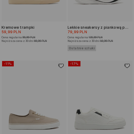
Kremowe trampki
Lekkie sneakersy z piankową podeszwą
59,99 PLN
79,99 PLN
Cena regularna
99,99 PLN
Cena regularna
139,99 PLN
Najniższa cena z 30 dni
69,99 PLN
Najniższa cena z 30 dni
89,99 PLN
Ostatnie sztuki
-11%
-17%