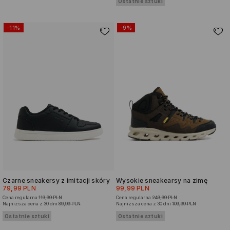
Ostatnie sztuki
-11%
-9%
Czarne sneakersy z imitacji skóry
Wysokie sneakearsy na zimę
79,99 PLN
99,99 PLN
Cena regularna
119,99 PLN
Cena regularna
249,99 PLN
Najniższa cena z 30 dni
89,99 PLN
Najniższa cena z 30 dni
109,99 PLN
Ostatnie sztuki
Ostatnie sztuki