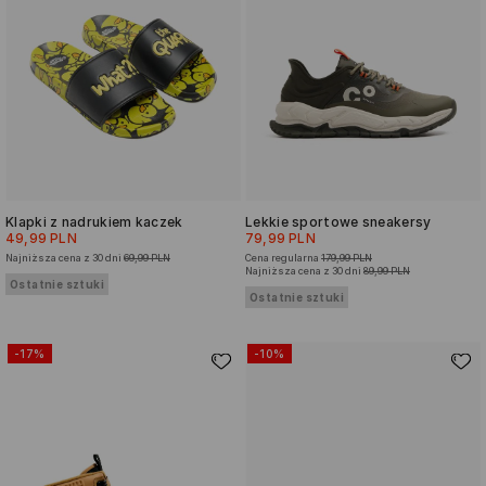
Klapki z nadrukiem kaczek
Lekkie sportowe sneakersy
49,99 PLN
79,99 PLN
Najniższa cena z 30 dni
69,99 PLN
Cena regularna
179,99 PLN
Najniższa cena z 30 dni
89,99 PLN
Ostatnie sztuki
Ostatnie sztuki
-17%
-10%