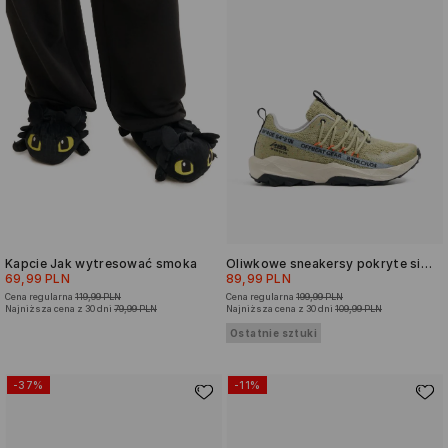
Kapcie Jak wytresować smoka
Oliwkowe sneakersy pokryte siateczką
69,99 PLN
89,99 PLN
Cena regularna
119,99 PLN
Cena regularna
199,99 PLN
Najniższa cena z 30 dni
79,99 PLN
Najniższa cena z 30 dni
109,99 PLN
Ostatnie sztuki
-37%
-11%