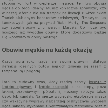
stopom komfort w cieplejsze miesiące, ten typ obuwia
będzie do tego idealny! Musisz koniecznie sprawdzić, czy
w naszej ofercie nie ma trampek na licencji z wizerunkiem
Twoich ulubionych bohaterów serialowych, filmowych lub
komiksowych, jak na przykład Rick i Morty, The Simpsons
czy superherosów z uniwersum Marvela. Co może być
lepszego niż wygodne obuwie, które dodatkowo będzie
Cię wprawiało w dobry nastrój?
Obuwie męskie na każdą okazję
Każda pora roku rządzi się swoimi prawami, dlatego
definicja idealnych butów męskich zmienia się razem z
temperaturą i pogodą.
Lato to cudowny czas, kiedy rządzą szorty,
koszule z
krótkimi rękawami
i
krótkie skarpetki
, a na stopy, poza
lekkimi, przewiewnymi półbutami, możemy założyć także
klapki lub sandały. Na piesze wycieczki, eksplorację miasta
czy wakacyjne wyprawy najbardziej praktycznym wyborem
będą sandały wykonane z wytrzymałych materiałów oraz z