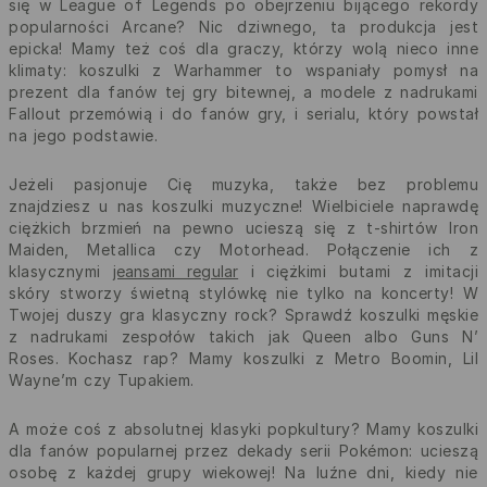
się w League of Legends po obejrzeniu bijącego rekordy
popularności Arcane? Nic dziwnego, ta produkcja jest
epicka! Mamy też coś dla graczy, którzy wolą nieco inne
klimaty: koszulki z Warhammer to wspaniały pomysł na
prezent dla fanów tej gry bitewnej, a modele z nadrukami
Fallout przemówią i do fanów gry, i serialu, który powstał
na jego podstawie.
Jeżeli pasjonuje Cię muzyka, także bez problemu
znajdziesz u nas koszulki muzyczne! Wielbiciele naprawdę
ciężkich brzmień na pewno ucieszą się z t-shirtów Iron
Maiden, Metallica czy Motorhead. Połączenie ich z
klasycznymi
jeansami regular
i ciężkimi butami z imitacji
skóry stworzy świetną stylówkę nie tylko na koncerty! W
Twojej duszy gra klasyczny rock? Sprawdź koszulki męskie
z nadrukami zespołów takich jak Queen albo Guns N’
Roses. Kochasz rap? Mamy koszulki z Metro Boomin, Lil
Wayne’m czy Tupakiem.
A może coś z absolutnej klasyki popkultury? Mamy koszulki
dla fanów popularnej przez dekady serii Pokémon: ucieszą
osobę z każdej grupy wiekowej! Na luźne dni, kiedy nie