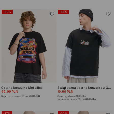
-38%
-50%
Czarna koszulka Metallica
Świąteczna czarna koszulka z Grinchem
49,99 PLN
19,99 PLN
Najniższa cena z 30 dni
79,99 PLN
Cena regularna
79,99 PLN
Najniższa cena z 30 dni
39,99 PLN
-17%
-20%