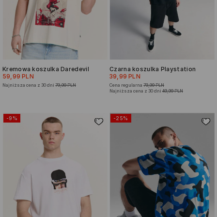
Kremowa koszulka Daredevil
Czarna koszulka Playstation
59,99 PLN
39,99 PLN
Najniższa cena z 30 dni
79,99 PLN
Cena regularna
79,99 PLN
Najniższa cena z 30 dni
49,99 PLN
-9%
-25%