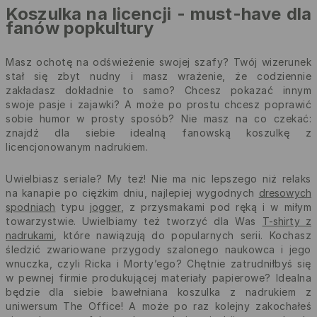
Koszulka na licencji - must-have dla
fanów popkultury
Masz ochotę na odświeżenie swojej szafy? Twój wizerunek
stał się zbyt nudny i masz wrażenie, że codziennie
zakładasz dokładnie to samo? Chcesz pokazać innym
swoje pasje i zajawki? A może po prostu chcesz poprawić
sobie humor w prosty sposób? Nie masz na co czekać:
znajdź dla siebie idealną fanowską koszulkę z
licencjonowanym nadrukiem.
Uwielbiasz seriale? My też! Nie ma nic lepszego niż relaks
na kanapie po ciężkim dniu, najlepiej wygodnych
dresowych
spodniach
typu
jogger
, z przysmakami pod ręką i w miłym
towarzystwie. Uwielbiamy też tworzyć dla Was
T-shirty z
nadrukami
, które nawiązują do popularnych serii. Kochasz
śledzić zwariowane przygody szalonego naukowca i jego
wnuczka, czyli Ricka i Morty’ego? Chętnie zatrudniłbyś się
w pewnej firmie produkującej materiały papierowe? Idealna
będzie dla siebie bawełniana koszulka z nadrukiem z
uniwersum The Office! A może po raz kolejny zakochałeś