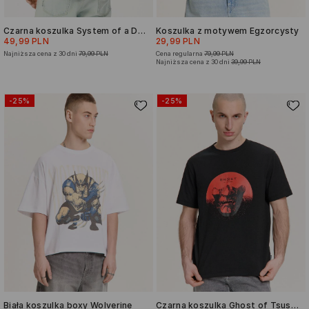
Czarna koszulka System of a Down
Koszulka z motywem Egzorcysty
49,99 PLN
29,99 PLN
Najniższa cena z 30 dni
79,99 PLN
Cena regularna
79,99 PLN
Najniższa cena z 30 dni
39,99 PLN
-25%
-25%
Biała koszulka boxy Wolverine
Czarna koszulka Ghost of Tsushima