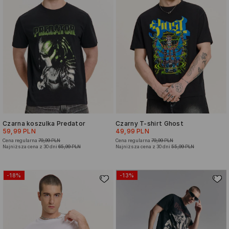
Czarna koszulka Predator
Czarny T-shirt Ghost
59,99 PLN
49,99 PLN
Cena regularna
79,99 PLN
Cena regularna
79,99 PLN
Najniższa cena z 30 dni
65,99 PLN
Najniższa cena z 30 dni
55,99 PLN
-18%
-13%