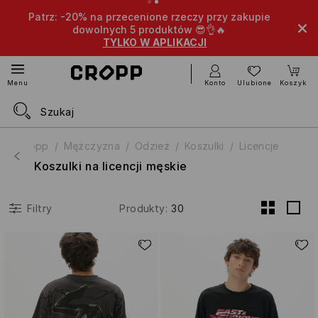
Patrz: -20% na przecenione rzeczy przy zakupie
dowolnych 5 produktów 😎👌🔥
TYLKO W APLIKACJI
Konto
Ulubione
Koszyk
Menu
Cropp
Mężczyzna
Odzież
Koszulki
Licencje
Koszulki na licencji męskie
Produkty
:
30
Filtry