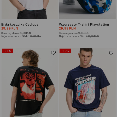
Biała koszulka Cyclops
Wzorzysty T-shirt Playstation
29,99 PLN
29,99 PLN
Cena regularna
79,99 PLN
Cena regularna
79,99 PLN
Najniższa cena z 30 dni
32,99 PLN
Najniższa cena z 30 dni
39,99 PLN
-38%
-25%