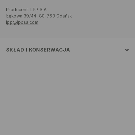
Producent
:
LPP S.A.
Łąkowa 39/44, 80-769 Gdańsk
lpp@lppsa.com
SKŁAD I KONSERWACJA
MATERIAŁ PIERWSZY
:
100% BAWEŁNA
NIE BIELIĆ
PRASOWAĆ W MAX. TEMP. 110° C - BEZ PARY
PRAĆ W PRALCE Z MAX. TEMP.30° C - PROCES
ŁAGODNY
PRAĆ ODDZIELNIE LUB Z PODOBNYMI KOLORAMI