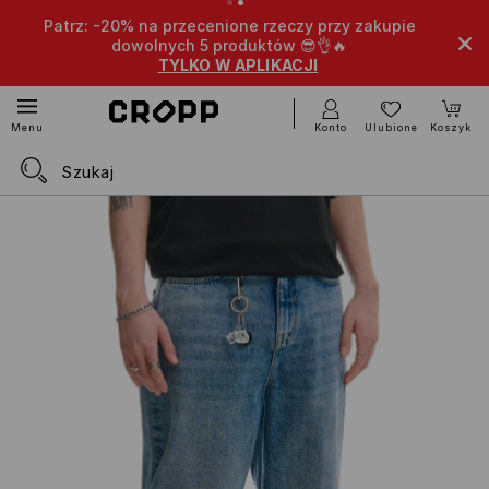
Patrz: -20% na przecenione rzeczy przy zakupie
dowolnych 5 produktów 😎👌🔥
TYLKO W APLIKACJI
Konto
Ulubione
Koszyk
Menu