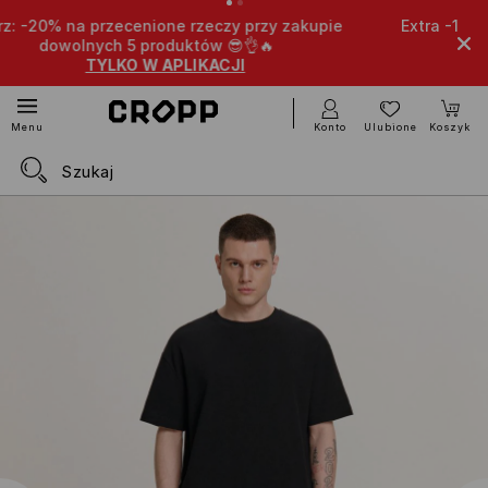
przy zakupie
Extra -15% na przecenione produkty przy z
👌🔥
dowolnych 4 itemów 🤩
TYLKO W APLIKACJI
Konto
Ulubione
Koszyk
Menu