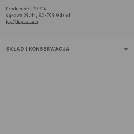
Producent
:
LPP S.A.
Łąkowa 39/44, 80-769 Gdańsk
lpp@lppsa.com
SKŁAD I KONSERWACJA
MATERIAŁ PIERWSZY
:
100% BAWEŁNA