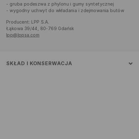
gruba podeszwa z phylonu i gumy syntetycznej
wygodny uchwyt do wkładania i zdejmowania butów
Producent
:
LPP S.A.
Łąkowa 39/44, 80-769 Gdańsk
lpp@lppsa.com
SKŁAD I KONSERWACJA
70% POLIURETAN, 30% POLIESTER