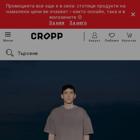
Промоцията все още е в сила: стотици продукти на
намалени цени ви очакват – както онлайн, така и в
магазините 🤑
За нея
За него
Акаунт
Любими
Количка
Меню