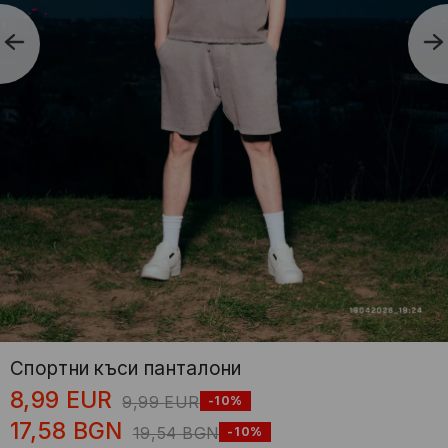
Спортни къси панталони
8,99
EUR
9,99
EUR
-10%
17,58
BGN
19,54
BGN
-10%