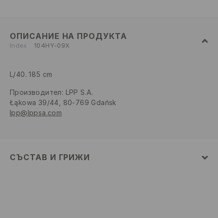
ОПИСАНИЕ НА ПРОДУКТА
Index
104HY-09X
L/40. 185 cm
Производител
:
LPP S.A.
Łąkowa 39/44, 80-769 Gdańsk
lpp@lppsa.com
СЪСТАВ И ГРИЖИ
ПЪРВА МАТЕРИЯ
:
80% ПАМУК, 20% ПОЛИЕСТЕР