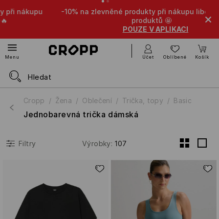
-10% na zlevněné produkty při nákupu libovolných 4
produktů 🤩
POUZE V APLIKACI
Účet
Oblíbené
Košík
Menu
Cropp
Žena
Oblečení
Trička, topy
Basic
Jednobarevná trička dámská
Výrobky
:
107
Filtry