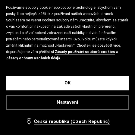
-47%
-50%
Používáme soubory cookie nebo podobné technologie, abychom vám
poskytli co nejlepší zážitek z používání našich webových stránek.
Souhlasem se všemi cookies soubory nám umožníte, abychom se starali
o váš komfort při nákupech na základě vašich vlastních preferencí,
zvyklostí a přizpůsobení zobrazení naší nabídky individuálně vašim
potřebám nebo personalizované inzerci. Svou volbu můžete kdykoli
změnit kliknutím na možnost „Nastavení“. Chcete-li se dozvědět více,
doporučujeme vám přečíst si
Zásady používání souborů cookies
a
Zásady ochrany osobních údajů
.
OK
Top s vázáním
Tričko se sepraným efektem
159 CZK
99 CZK
299 CZK
199 CZK
Nastavení
MODAL BLEND
-19%
-72%
Česká republika (Czech Republic)