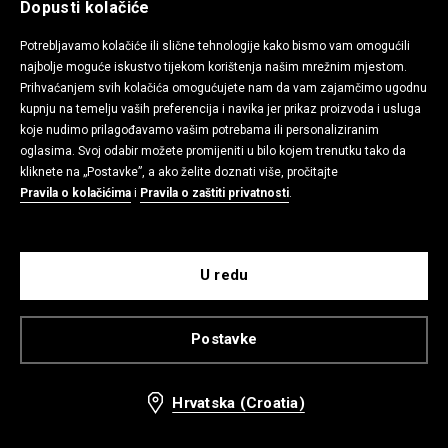
Dopusti kolačiće
Potrebljavamo kolačiće ili slične tehnologije kako bismo vam omogućili
najbolje moguće iskustvo tijekom korištenja našim mrežnim mjestom.
Majica kratkih rukava isprana izgleda
Suknja-hlačice
Prihvaćanjem svih kolačića omogućujete nam da vam zajamčimo ugodnu
12,99 EUR
27,99 EUR
kupnju na temelju vaših preferencija i navika jer prikaz proizvoda i usluga
koje nudimo prilagođavamo vašim potrebama ili personaliziranim
oglasima. Svoj odabir možete promijeniti u bilo kojem trenutku tako da
kliknete na „Postavke”, a ako želite doznati više, pročitajte
Pravila o kolačićima
i
Pravila o zaštiti privatnosti
.
U redu
Postavke
Hrvatska (Croatia)