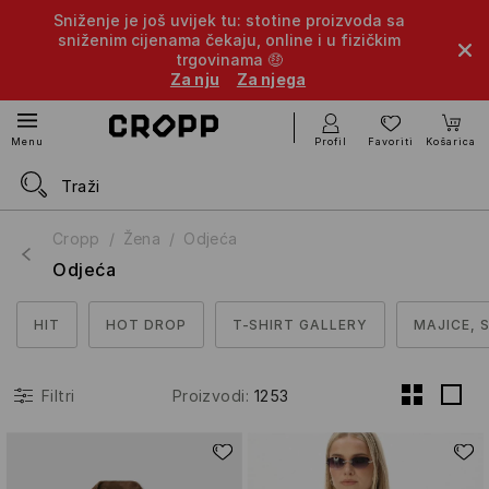
Sniženje je još uvijek tu: stotine proizvoda sa
sniženim cijenama čekaju, online i u fizičkim
trgovinama 🤑
Za nju
Za njega
Profil
Favoriti
Košarica
Menu
Cropp
Žena
Odjeća
Odjeća
HIT
HOT DROP
T-SHIRT GALLERY
MAJICE, 
Proizvodi
:
1253
Filtri