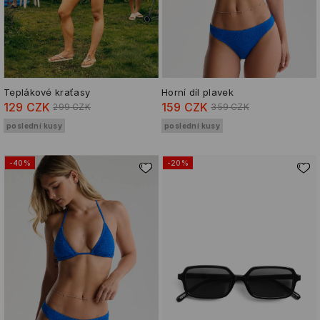
Teplákové kraťasy
Horní díl plavek
129 CZK
159 CZK
299 CZK
359 CZK
poslední kusy
poslední kusy
-40%
-20%