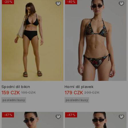
-20%
-40%
Spodní díl bikin
Horní díl plavek
159 CZK
179 CZK
199 CZK
299 CZK
poslední kusy
poslední kusy
-47%
-47%