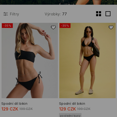
Výrobky
:
77
Filtry
-35%
-35%
Spodní díl bikin
Spodní díl bikin
129 CZK
129 CZK
199 CZK
199 CZK
poslední kusy