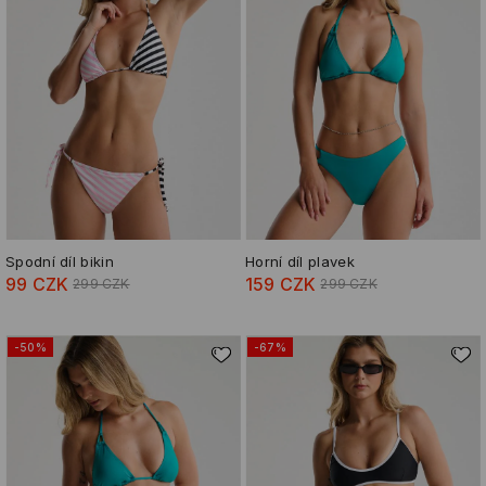
Spodní díl bikin
Horní díl plavek
99 CZK
159 CZK
299 CZK
299 CZK
-50%
-67%