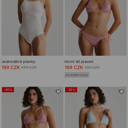
Jednodílné plavky
Horní díl plavek
199 CZK
199 CZK
499 CZK
359 CZK
poslední kusy
-45%
-36%