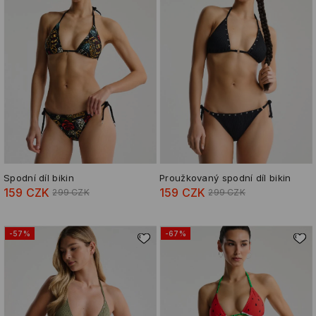
Spodní díl bikin
Proužkovaný spodní díl bikin
159 CZK
159 CZK
299 CZK
299 CZK
-57%
-67%