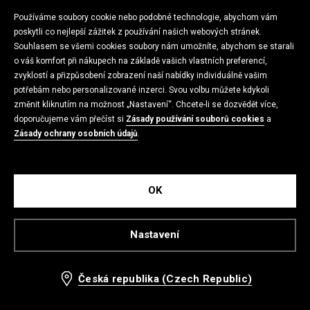
Používáme soubory cookie nebo podobné technologie, abychom vám
poskytli co nejlepší zážitek z používání našich webových stránek.
Souhlasem se všemi cookies soubory nám umožníte, abychom se starali
o váš komfort při nákupech na základě vašich vlastních preferencí,
zvyklostí a přizpůsobení zobrazení naší nabídky individuálně vašim
potřebám nebo personalizované inzerci. Svou volbu můžete kdykoli
změnit kliknutím na možnost „Nastavení“. Chcete-li se dozvědět více,
doporučujeme vám přečíst si
Zásady používání souborů cookies
a
Zásady ochrany osobních údajů
.
OK
Nazouváky
HIT
359 CZK
Nazouváky
Nastavení
359 CZK
-57%
-35%
Česká republika (Czech Republic)