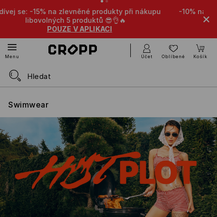
-10% na zlevněné produkty při nákupu libovolných 4
produktů 🤩
POUZE V APLIKACI
Účet
Oblíbené
Košík
Menu
Swimwear