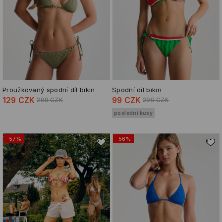
Proužkovaný spodní díl bikin
Spodní díl bikin
129 CZK
99 CZK
299 CZK
299 CZK
poslední kusy
-57%
-56%