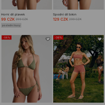
Horní díl plavek
Spodní díl bikin
99 CZK
129 CZK
299 CZK
299 CZK
poslední kusy
-56%
-36%