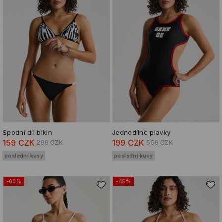
Spodní díl bikin
Jednodílné plavky
159 CZK
199 CZK
299 CZK
559 CZK
poslední kusy
poslední kusy
-60%
-45%