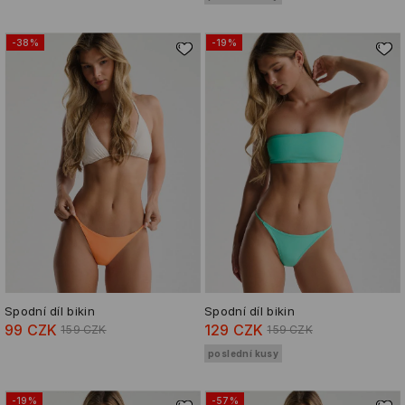
-38%
-19%
Spodní díl bikin
Spodní díl bikin
99 CZK
129 CZK
159 CZK
159 CZK
poslední kusy
-19%
-57%