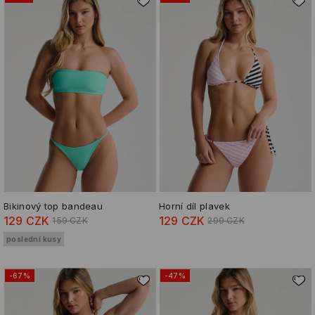
Bikinový top bandeau
Horní díl plavek
129 CZK
129 CZK
159 CZK
299 CZK
poslední kusy
-67%
-47%