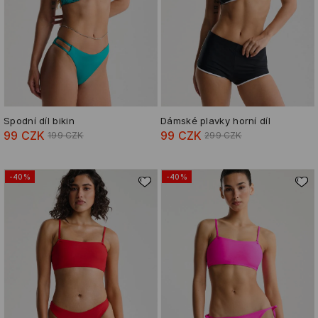
Spodní díl bikin
Dámské plavky horní díl
99 CZK
99 CZK
199 CZK
299 CZK
-40%
-40%