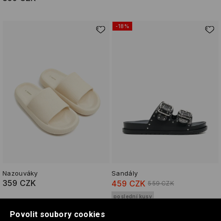
-18%
Nazouváky
Sandály
359 CZK
459 CZK
559 CZK
poslední kusy
Povolit soubory cookies