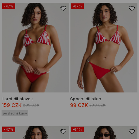
-47%
-67%
Horní díl plavek
Spodní díl bikin
159 CZK
99 CZK
299 CZK
299 CZK
poslední kusy
-47%
-64%