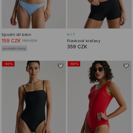
Spodní díl bikin
HIT
159 CZK
199 CZK
Plavkové kraťasy
359 CZK
poslední kusy
-60%
-60%